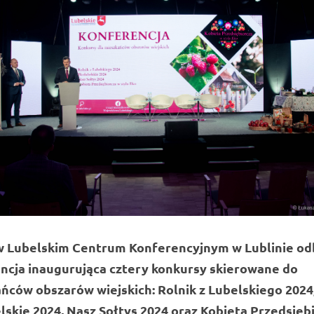
 w Lubelskim Centrum Konferencyjnym w Lublinie od
ncja inaugurująca cztery konkursy skierowane do
ńców obszarów wiejskich: Rolnik z Lubelskiego 2024
lskie 2024, Nasz Sołtys 2024 oraz Kobieta Przedsięb