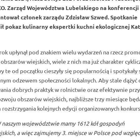
KO. Zarząd Województwa Lubelskiego na konferencji
ntował członek zarządu Zdzisław Szwed. Spotkanie
ił pokaz kulinarny ekspertki kuchni ekologicznej Ka
rok upłynął pod znakiem wielu wydarzeń na rzecz promoc
obszarów wiejskich, wiele z nich ma już charakter cyklic
wy te od początku cieszyły się popularnością i spotykały s
nym odzewem społeczności lokalnych. Aby stale dążyć 
ia dobrych praktyk w rolnictwie oraz efektywnie przy
ozwoju obszarów wiejskich, najbliższe trzy miesiące będ
rozstrzygania kolejnych edycji organizowanych konkur
 naszym województwie mamy 1612 kół gospodyń
jskich, a więc zajmujemy 3. miejsce w Polsce pod wzgl