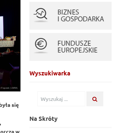
Wyszukiwarka
Wyszukiwanie dla:
WYSZUKAJ ...
była się
Na Skróty
,
iorcza w