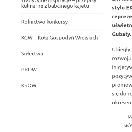
kulinarne z babcinego kajetu
stylu E
repreze
Rolnictwo konkursy
uświetn
Gubały.
KGW – Koła Gospodyń Wiejskich
Ubiegły 
Sołectwa
rozwoju 
Inicjaty
PROW
pozytyw
promowan
KSOW
się do r
okresem 
–
W
wie