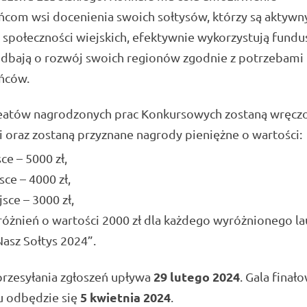
ńcom wsi docenienia swoich sołtysów, którzy są aktywn
 społeczności wiejskich, efektywnie wykorzystują fundu
i dbają o rozwój swoich regionów zgodnie z potrzebami
ńców.
reatów nagrodzonych prac Konkursowych zostaną wręcz
i oraz zostaną przyznane nagrody pieniężne o wartości:
sce – 5000 zł,
sce – 4000 zł,
jsce – 3000 zł,
óżnień o wartości 2000 zł dla każdego wyróżnionego la
Nasz Sołtys 2024”.
29 lutego 2024
przesyłania zgłoszeń upływa
. Gala finał
5 kwietnia 2024
u odbędzie się
.