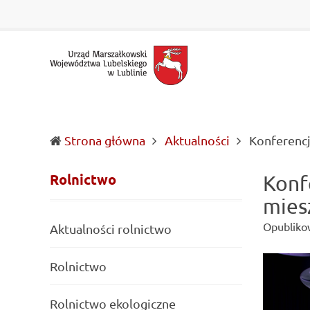
Urząd Marszałkowski Województwa Lubelskiego w Lubl
Informacje o wojewódzkich władzach samorządowych i 
Strona główna
Aktualności
Konferencj
Rolnictwo
Konf
mies
Opubliko
Aktualności rolnictwo
Rolnictwo
Rolnictwo ekologiczne