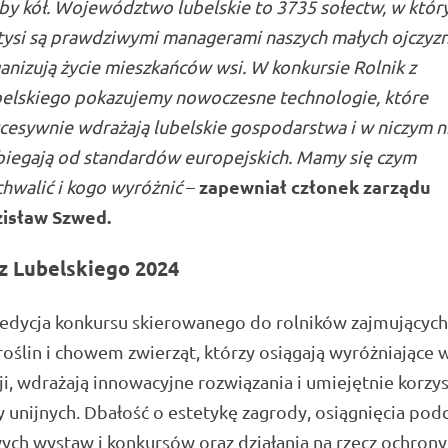
zby kół. Województwo lubelskie to 3735 sołectw, w któr
tysi są prawdziwymi managerami naszych małych ojczyzn
anizują życie mieszkańców wsi. W konkursie Rolnik z
elskiego pokazujemy nowoczesne technologie, które
cesywnie wdrażają lubelskie gospodarstwa i w niczym n
iegają od standardów europejskich. Mamy się czym
zapewniał członek zarządu
hwalić i kogo wyróżnić
–
isław Szwed.
 z Lubelskiego 2024
 edycja konkursu skierowanego do rolników zajmujących
oślin i chowem zwierząt, którzy osiągają wyróżniające 
i, wdrażają innowacyjne rozwiązania i umiejętnie korzys
 unijnych. Dbałość o estetykę zagrody, osiągnięcia pod
ch wystaw i konkursów oraz działania na rzecz ochrony