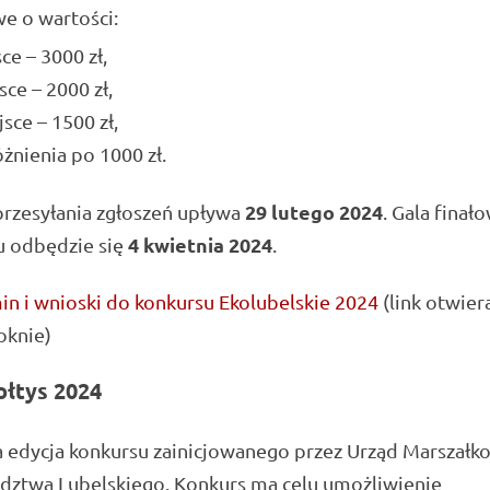
e o wartości:
sce – 3000 zł,
sce – 2000 zł,
jsce – 1500 zł,
żnienia po 1000 zł.
29 lutego 2024
przesyłania zgłoszeń upływa
. Gala finał
4 kwietnia 2024
u odbędzie się
.
n i wnioski do konkursu Ekolubelskie 2024
(link otwier
knie)
ołtys 2024
 edycja konkursu zainicjowanego przez Urząd Marszałk
ztwa Lubelskiego. Konkurs ma celu umożliwienie