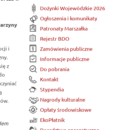
Dożynki Wojewódzkie 2026
Ogłoszenia i komunikaty
tarzyny
Patronaty Marszałka
Rejestr BDO
ji i
Zamówienia publiczne
zny.
Informacje publiczne
ię z
Do pobrania
do
Kontakt
czyniać
Stypendia
ą
Nagrody kulturalne
sów.
Opłaty środowiskowe
EkoPłatnik
ędem
Doradztwo energetyczne