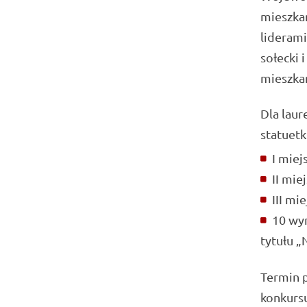
mieszka
liderami
sołecki 
mieszka
Dla lau
statuetk
I miej
II miej
III mie
10 wyr
tytułu „
Termin 
konkurs