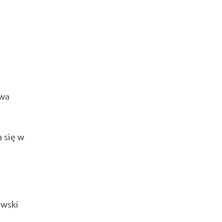
owa
a się w
owski