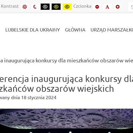
inie
Lubelszczyźnie
Kontrast
Czcionka
Domyślny kontrast
Kontrast nocny
Kontrast czarny-biały
Kontrast czarny-żółty
Kontrast żółto-czarny
Mniejszy font
Domyślny f
Mniejs
LUBELSKIE DLA UKRAINY
GŁÓWNA
URZĄD MARSZAŁK
a inaugurująca konkursy dla mieszkańców obszarów wie
erencja inaugurująca konkursy dl
zkańców obszarów wiejskich
wany dnia
18 stycznia 2024