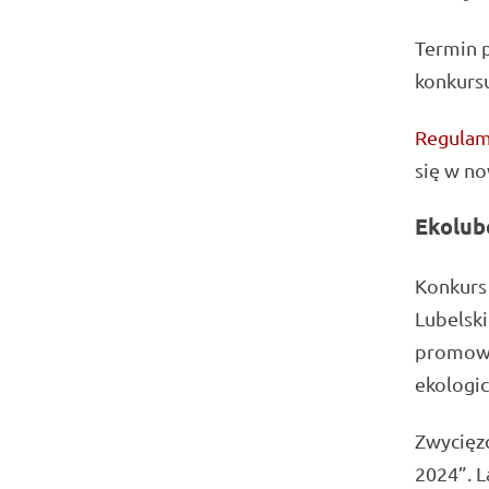
Termin 
konkurs
Regulami
się w n
Ekolub
Konkurs 
Lubelski
promowa
ekologi
Zwycięzc
2024”. L