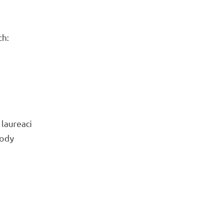
ch:
laureaci
rody