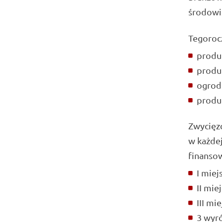
środowis
Tegorocz
produk
produk
ogrod
produ
Zwycięzc
w każdej
finansow
I miej
II miej
III mi
3 wyró