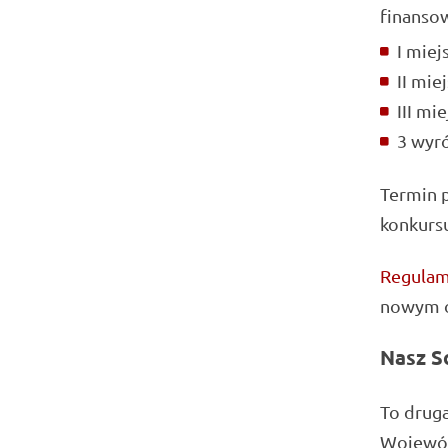
finansow
I miej
II miej
III mie
3 wyró
Termin 
konkurs
Regulami
nowym o
Nasz S
To druga
Wojewód