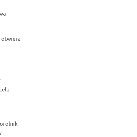
owa
k otwiera
z
celu
orolnik
y