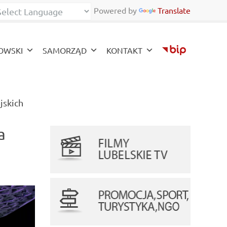
Powered by
Translate
ont
zy font
OWSKI
SAMORZĄD
KONTAKT
(current)
jskich
a