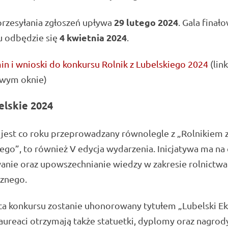
29 lutego 2024
przesyłania zgłoszeń upływa
. Gala finał
4 kwietnia 2024
u odbędzie się
.
n i wnioski do konkursu Rolnik z Lubelskiego 2024
(lin
owym oknie)
elskie 2024
jest co roku przeprowadzany równolegle z „Rolnikiem 
ego”, to również V edycja wydarzenia. Inicjatywa ma na 
nie oraz upowszechnianie wiedzy w zakresie rolnictwa
cznego.
a konkursu zostanie uhonorowany tytułem „Lubelski Ek
aureaci otrzymają także statuetki, dyplomy oraz nagrod