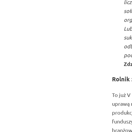
lic
soł
org
Lub
suk
odb
poc
Zdz
Rolnik
To już V
uprawą r
produkcj
funduszy
branżowy