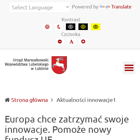
Urząd Marszałkowski Województwa Lubelskiego w Lubl
Informacje o wojewódzkich władzach samorządowych i 
Powered by
Translate
Kontrast
Domyślny kontrast
Kontrast nocny
Kontrast czarny-biały
Kontrast czarny-żółty
Kontrast żółto-czar
Czcionka
Mniejszy font
Domyślny font
Mniejszy font
(current)
Strona główna
Aktualności innowacje1
Europa chce zatrzymać swoje
innowacje. Pomoże nowy
fundusz UE