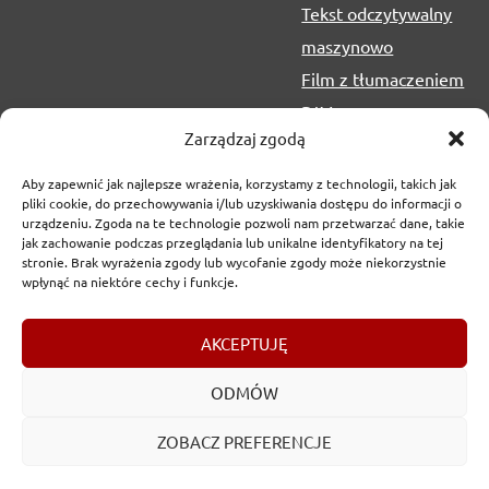
Tekst odczytywalny
maszynowo
Film z tłumaczeniem
PJM
Zarządzaj zgodą
Aby zapewnić jak najlepsze wrażenia, korzystamy z technologii, takich jak
pliki cookie, do przechowywania i/lub uzyskiwania dostępu do informacji o
urządzeniu. Zgoda na te technologie pozwoli nam przetwarzać dane, takie
jak zachowanie podczas przeglądania lub unikalne identyfikatory na tej
stronie. Brak wyrażenia zgody lub wycofanie zgody może niekorzystnie
wpłynąć na niektóre cechy i funkcje.
Copyrights
2017-2026 © Urząd Marszałkowski Województwa
AKCEPTUJĘ
Lubelskiego w Lublinie
ODMÓW
ZOBACZ PREFERENCJE