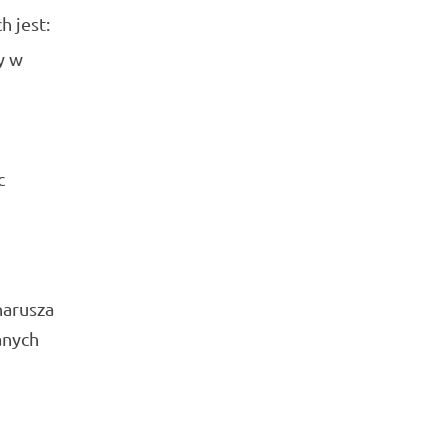
 jest:
y w
c
narusza
anych