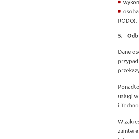
wykonu
osoba 
RODO).
5.
Odb
Dane os
przypad
przekaz
Ponadto
usługi w
i Techno
W zakre
zainter