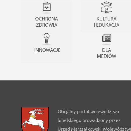
Oficjalny portal województwa
lubelskiego prowadzony przez
Urząd Marszałkowski Województw