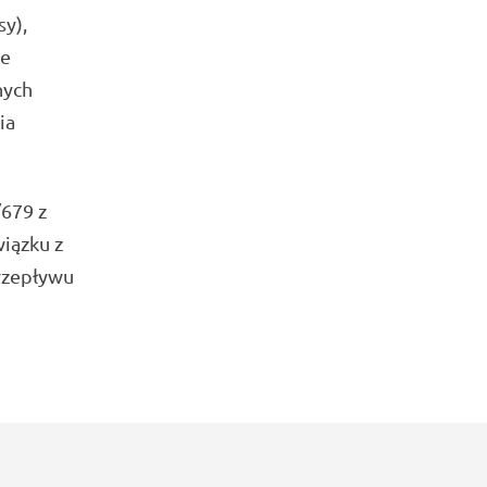
y),
że
nych
ia
679 z
wiązku z
rzepływu