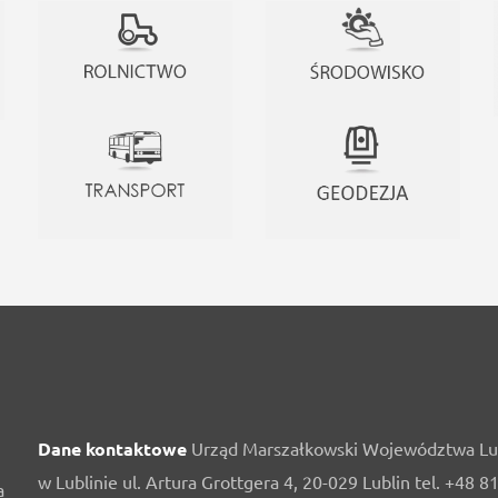
Dane kontaktowe
Urząd Marszałkowski Województwa Lu
w Lublinie ul. Artura Grottgera 4, 20-029 Lublin tel. +48 8
a