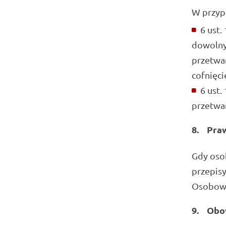
W przyp
6 ust.
dowolny
przetwar
cofnięci
6 ust.
przetwa
8.
Praw
Gdy osob
przepis
Osobow
9.
Obo