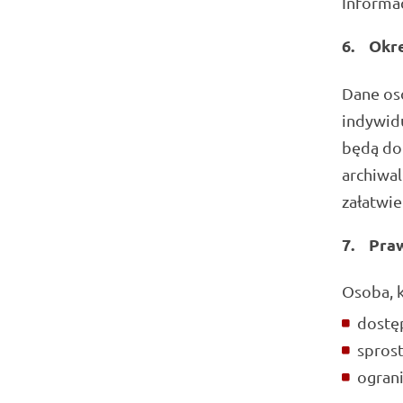
Informac
6.
Okr
Dane os
indywidu
będą dot
archiwal
załatwie
7.
Praw
Osoba, 
dostę
spros
ogran