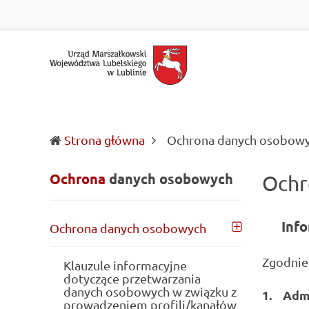
Urząd
Informacje
Marszałkowski
o
Województwa
wojewódzkich
Lubelskiego
władzach
w
samorządowych
Lublinie
i
Lubelszczyźnie
Strona główna
Ochrona danych osobow
Ochrona
danych
osobowych
Ochr
Inf
Ochrona danych osobowych
Zgodnie 
Klauzule informacyjne
dotyczące przetwarzania
danych osobowych w związku z
1.
Admi
prowadzeniem profili/kanałów