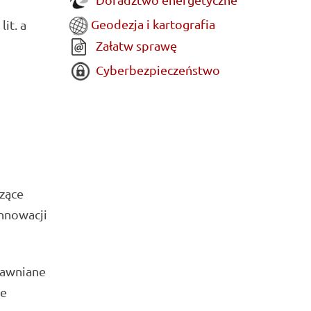
Geodezja i kartografia
it. a
Załatw sprawę
Cyberbezpieczeństwo
zące
Innowacji
jawniane
ie