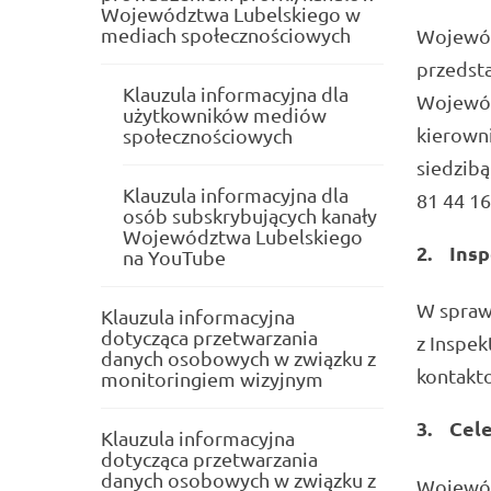
Województwa Lubelskiego w
mediach społecznościowych
Wojewódz
przedst
Klauzula informacyjna dla
Wojewód
użytkowników mediów
kierown
społecznościowych
siedzibą 
Klauzula informacyjna dla
81 44 16
osób subskrybujących kanały
Województwa Lubelskiego
2.
Insp
na YouTube
W spraw
Klauzula informacyjna
dotycząca przetwarzania
z Inspe
danych osobowych w związku z
kontakt
monitoringiem wizyjnym
3.
Cele
Klauzula informacyjna
dotycząca przetwarzania
danych osobowych w związku z
Wojewód