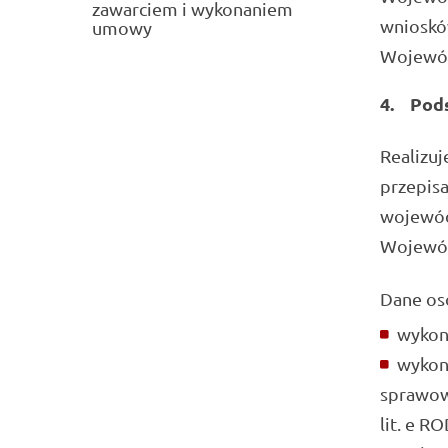
zawarciem i wykonaniem
wnioskó
umowy
Wojewód
4.
Pod
Realizuj
przepisa
wojewód
Wojewód
Dane os
wykonu
wykon
sprawowa
lit. e R