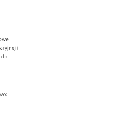
bowe
ryjnej i
e do
wo: