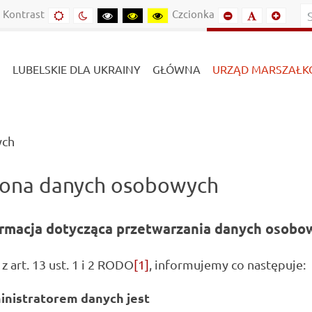
Kontrast
Czcionka
Domyślny
Kontrast
Kontrast
Kontrast
Kontrast
Mniejszy
Domyślny
Mniejs
kontrast
nocny
czarny-
czarny-
żółto-
font
font
font
biały
żółty
czarny
LUBELSKIE DLA UKRAINY
GŁÓWNA
URZĄD MARSZAŁK
(current)
ych
ona danych osobowych
ormacja dotycząca przetwarzania danych osobo
z art. 13 ust. 1 i 2 RODO
[1]
, informujemy co następuje:
nistratorem danych jest