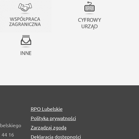
RPO Lubelskie
Polityka prywatności
belskiego
Zarządzaj zgodą
1 44 16
Deklaracja dostępności