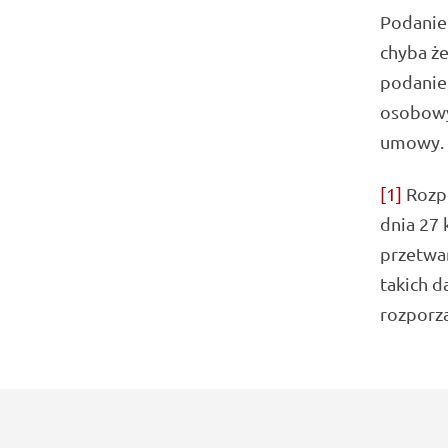
Podanie
chyba że
podanie
osobowyc
umowy.
[1]
Rozpo
dnia 27 
przetwa
takich d
rozporzą