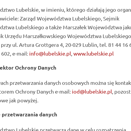
two Lubelskie, w imieniu, którego działają jego organ
awiciele: Zarząd Województwa Lubelskiego, Sejmik
ztwa Lubelskiego a także Marszałek Województwa jak
ik Urzędu Marszałkowskiego Województwa Lubelskiego
przy ul. Artura Grottgera 4, 20-029 Lublin, tel. 81 44 16 6
 602, e-mail:
info@lubelskie.pl
,
www.lubelskie.pl
ektor Ochrony Danych
ach przetwarzania danych osobowych można się konta
ktorem Ochrony Danych e-mail:
iod@lubelskie.pl
, pozos
owe jak powyżej.
 przetwarzania danych
ztwo Lubelskie przetwarza dane w celu rozpatrzenia