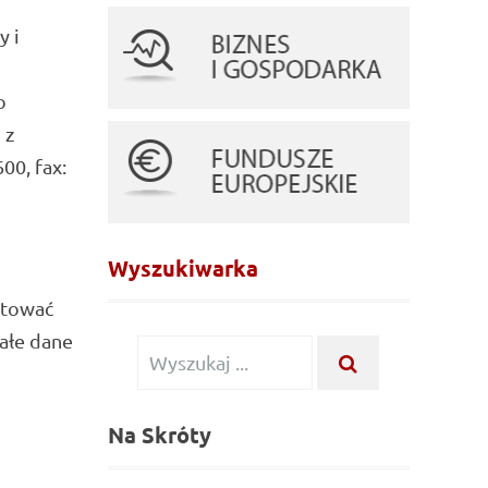
y i
o
 z
00, fax:
Wyszukiwarka
ktować
tałe dane
Wyszukiwanie
WYSZUKAJ
...
dla:
Na Skróty