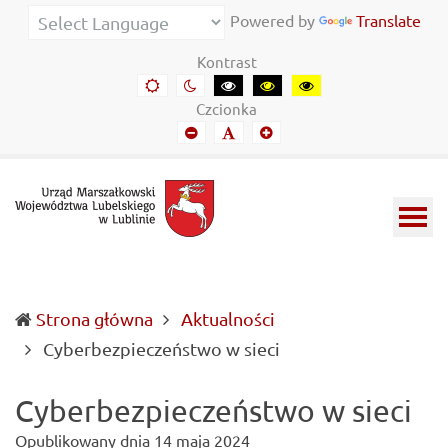
Urząd
Informacje
Powered by
Translate
Marszałkowski
o
Kontrast
Województwa
wojewódzkich
Domyślny
Kontrast
Kontrast
Kontrast
Kontrast
kontrast
nocny
czarny-
czarny-
żółto-
Lubelskiego
władzach
Czcionka
biały
żółty
czarny
Mniejszy
Domyślny
Mniejszy
w
samorządowych
font
font
font
Lublinie
i
Lubelszczyźnie
Strona główna
Aktualności
(current)
Cyberbezpieczeństwo w sieci
Cyberbezpieczeństwo w sieci
Opublikowany dnia
14 maja 2024