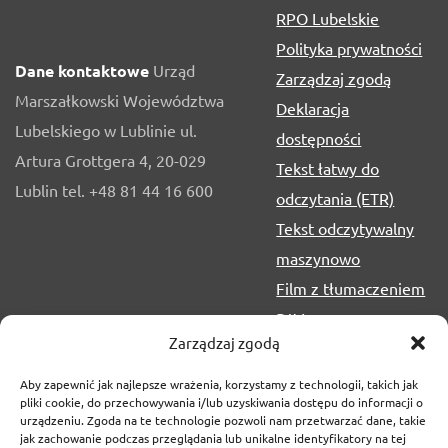
RPO Lubelskie
Polityka prywatności
Dane kontaktowe
Urząd
Zarządzaj zgodą
Marszałkowski Województwa
Deklaracja
Lubelskiego w Lublinie ul.
dostępności
Artura Grottgera 4, 20-029
Tekst łatwy do
Lublin tel. +48 81 44 16 600
odczytania (ETR)
Tekst odczytywalny
maszynowo
Film z tłumaczeniem
PJM
Zarządzaj zgodą
Aby zapewnić jak najlepsze wrażenia, korzystamy z technologii, takich jak
pliki cookie, do przechowywania i/lub uzyskiwania dostępu do informacji o
urządzeniu. Zgoda na te technologie pozwoli nam przetwarzać dane, takie
jak zachowanie podczas przeglądania lub unikalne identyfikatory na tej