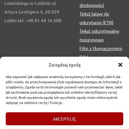
Lubelskiego w Lublinie ul.
dostępności
Artura Grottgera 4, 20-029
Tekst łatwy do
Lublin tel. +48 81 44 16 600
odczytania (ETR)
Tekst odczytywalny
maszynowo
Film z tłumaczeniem
PJM
Zarządzaj zgodą
Aby zapewnić jak najlepsze wrażenia, korzystamy z technologii, takich jak
pliki cookie, do przechowywania i/lub uzyskiwania dostępu do informacji o
urządzeniu. Zgoda na te technologie pozwoli nam przetwarzać dane, takie
jak zachowanie podczas przeglądania lub unikalne identyfikatory na tej
stronie. Brak wyrażenia zgody lub wycofanie zgody może niekorzystnie
wpłynąć na niektóre cechy i funkcje.
Copyrights
2017-2026 © Urząd Marszałkowski Województwa
AKCEPTUJĘ
Lubelskiego w Lublinie