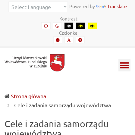
Urząd
Informacje
Powered by
Translate
Marszałkowski
o
Kontrast
Województwa
wojewódzkich
Domyślny
Kontrast
Kontrast
Kontrast
Kontrast
kontrast
nocny
czarny-
czarny-
żółto-
Lubelskiego
władzach
Czcionka
biały
żółty
czarny
Mniejszy
Domyślny
Mniejszy
w
samorządowych
font
font
font
Lublinie
i
Lubelszczyźnie
Strona główna
(current)
Cele i zadania samorządu województwa
Cele i zadania samorządu
województwa