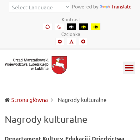
Urząd
Informacje
Powered by
Translate
Marszałkowski
o
Kontrast
Województwa
wojewódzkich
Domyślny
Kontrast
Kontrast
Kontrast
Kontrast
kontrast
nocny
czarny-
czarny-
żółto-
Lubelskiego
władzach
Czcionka
biały
żółty
czarny
Mniejszy
Domyślny
Mniejszy
w
samorządowych
font
font
font
Lublinie
i
Lubelszczyźnie
(current)
Strona główna
Nagrody kulturalne
Nagrody kulturalne
Departament Kultury, Edukacji i Dziedzictwa