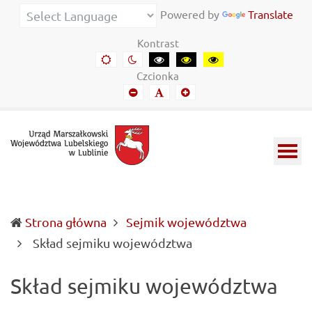
Urząd
Informacje
Powered by
Translate
Marszałkowski
o
Kontrast
Województwa
wojewódzkich
Domyślny
Kontrast
Kontrast
Kontrast
Kontrast
kontrast
nocny
czarny-
czarny-
żółto-
Lubelskiego
władzach
Czcionka
biały
żółty
czarny
Mniejszy
Domyślny
Mniejszy
w
samorządowych
font
font
font
Lublinie
i
Lubelszczyźnie
Strona główna
Sejmik województwa
(current)
Skład sejmiku województwa
Skład sejmiku województwa