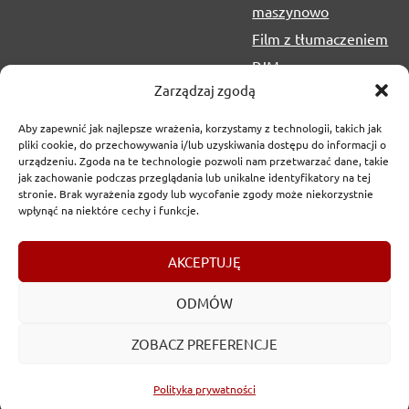
maszynowo
Film z tłumaczeniem
PJM
Zarządzaj zgodą
Aby zapewnić jak najlepsze wrażenia, korzystamy z technologii, takich jak
pliki cookie, do przechowywania i/lub uzyskiwania dostępu do informacji o
urządzeniu. Zgoda na te technologie pozwoli nam przetwarzać dane, takie
jak zachowanie podczas przeglądania lub unikalne identyfikatory na tej
stronie. Brak wyrażenia zgody lub wycofanie zgody może niekorzystnie
wpłynąć na niektóre cechy i funkcje.
Copyrights
2017-2026 © Urząd Marszałkowski Województwa
AKCEPTUJĘ
Lubelskiego w Lublinie
ODMÓW
ZOBACZ PREFERENCJE
Polityka prywatności