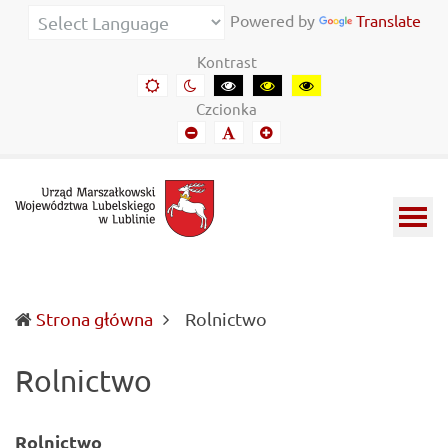
Urząd
Informacje
Powered by
Translate
Marszałkowski
o
Kontrast
Województwa
wojewódzkich
Domyślny
Kontrast
Kontrast
Kontrast
Kontrast
kontrast
nocny
czarny-
czarny-
żółto-
Lubelskiego
władzach
Czcionka
biały
żółty
czarny
Mniejszy
Domyślny
Mniejszy
w
samorządowych
font
font
font
Lublinie
i
Lubelszczyźnie
(current)
Strona główna
Rolnictwo
Rolnictwo
Rolnictwo