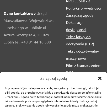
RPO Lubelskie
Polityka prywatności
Dane kontaktowe
Urząd
Zarządzaj zgodą
Marszałkowski Województwa
Deklaracja
Lubelskiego w Lublinie ul.
dostępności
Artura Grottgera 4, 20-029
Tekst łatwy do
Lublin tel. +48 81 44 16 600
odczytania (ETR)
Tekst odczytywalny
maszynowo
Film z tłumaczeniem
PJM
Zarządzaj zgodą
Aby zapewnić jak najlepsze wrażenia, korzystamy z technologii, takich jak
pliki cookie, do przechowywania i/lub uzyskiwania dostępu do informacji o
urządzeniu. Zgoda na te technologie pozwoli nam przetwarzać dane, takie
jak zachowanie podczas przeglądania lub unikalne identyfikatory na tej
stronie. Brak wyrażenia zgody lub wycofanie zgody może niekorzystnie