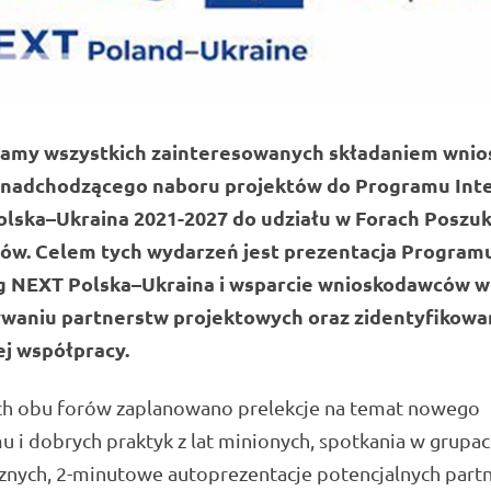
amy wszystkich zainteresowanych składaniem wni
nadchodzącego naboru projektów do Programu Int
lska–Ukraina 2021-2027 do udziału w Forach Poszu
ów. Celem tych wydarzeń jest prezentacja Program
g NEXT Polska–Ukraina i wsparcie wnioskodawców w
waniu partnerstw projektowych oraz zidentyfikowa
ej współpracy.
h obu forów zaplanowano prelekcje na temat nowego
 i dobrych praktyk z lat minionych, spotkania w grupa
znych, 2-minutowe autoprezentacje potencjalnych part