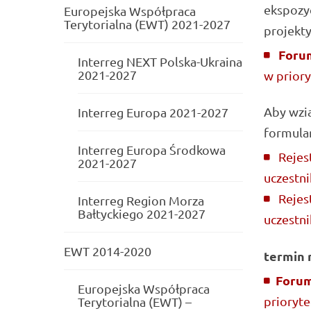
ekspozyc
Europejska Współpraca
Terytorialna (EWT) 2021-2027
projekty
Foru
Interreg NEXT Polska-Ukraina
2021-2027
w prior
Aby wzią
Interreg Europa 2021-2027
formular
Interreg Europa Środkowa
Rejest
2021-2027
uczestni
Rejest
Interreg Region Morza
Bałtyckiego 2021-2027
uczestni
EWT 2014-2020
termin r
Forum
Europejska Współpraca
prioryte
Terytorialna (EWT) –