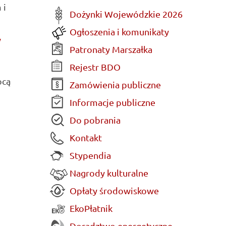
 i
Dożynki Wojewódzkie 2026
Ogłoszenia i komunikaty
w
Patronaty Marszałka
Rejestr BDO
ocą
Zamówienia publiczne
Informacje publiczne
Do pobrania
Kontakt
Stypendia
Nagrody kulturalne
Opłaty środowiskowe
EkoPłatnik
Doradztwo energetyczne