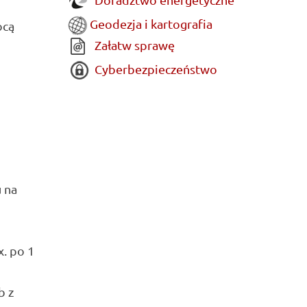
Geodezja i kartografia
ocą
Załatw sprawę
Cyberbezpieczeństwo
 na
. po 1
b z