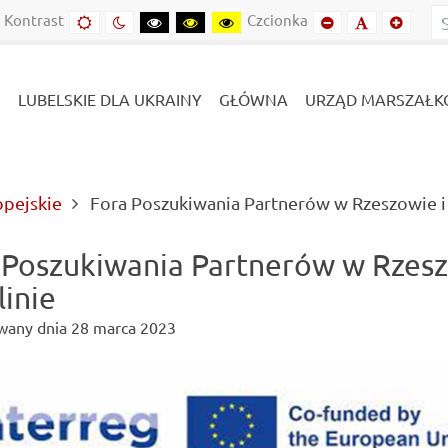
Kontrast
Czcionka
Domyślny
Kontrast
Kontrast
Kontrast
Kontrast
Mniejszy
Domyślny
Mniejs
kontrast
nocny
czarny-
czarny-
żółto-
font
font
font
biały
żółty
czarny
LUBELSKIE DLA UKRAINY
GŁÓWNA
URZĄD MARSZAŁK
opejskie
Fora Poszukiwania Partnerów w Rzeszowie i 
 Poszukiwania Partnerów w Rzes
linie
wany dnia
28 marca 2023