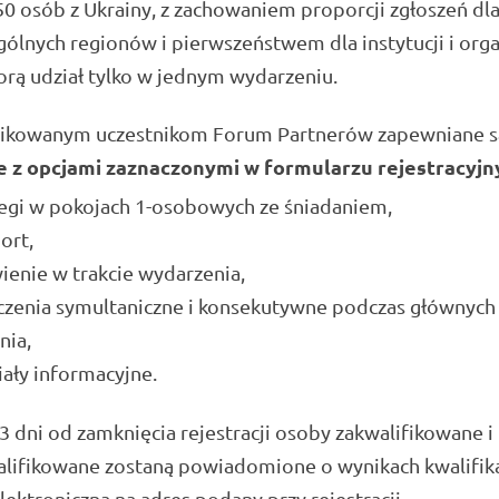
 50 osób z Ukrainy, z zachowaniem proporcji zgłoszeń dl
ólnych regionów i pierwszeństwem dla instytucji i organ
orą udział tylko w jednym wydarzeniu.
fikowanym uczestnikom Forum Partnerów zapewniane s
e z opcjami zaznaczonymi w formularzu rejestracyj
egi w pokojach 1-osobowych ze śniadaniem,
ort,
enie w trakcie wydarzenia,
zenia symultaniczne i konsekutywne podczas głównych 
nia,
ały informacyjne.
3 dni od zamknięcia rejestracji osoby zakwalifikowane i
lifikowane zostaną powiadomione o wynikach kwalifika
lektroniczną na adres podany przy rejestracji.