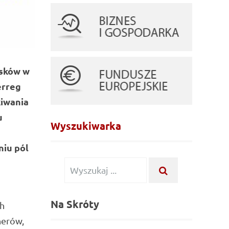
osków w
erreg
kiwania
u
Wyszukiwarka
niu pól
Wyszukiwanie
WYSZUKAJ
...
dla:
Na Skróty
ch
nerów,