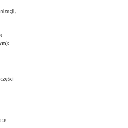
a
izacji,
ą
nym
):
części
cji