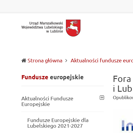
Urząd
Informacje
Marszałkowski
o
Województwa
wojewódzkich
Lubelskiego
władzach
w
samorządowych
Lublinie
i
Lubelszczyźnie
Strona główna
Aktualności fundusze eur
Fundusze
europejskie
Fora
i Lub
Opubliko
Aktualności Fundusze
Europejskie
Fundusze Europejskie dla
Lubelskiego 2021-2027