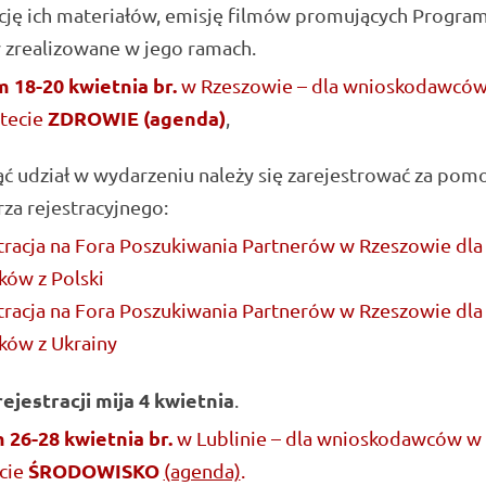
ję ich materiałów, emisję filmów promujących Program
 zrealizowane w jego ramach.
m 18-20
kwietni
a br.
w Rzeszowie – dla wnioskodawcó
ZDROWIE (agenda)
ytecie
,
ć udział w wydarzeniu należy się zarejestrować za pom
za rejestracyjnego:
racja na Fora Poszukiwania Partnerów w Rzeszowie dla
ków z Polski
racja na Fora Poszukiwania Partnerów w Rzeszowie dla
ków z Ukrainy
ejestracji mija 4 kwietnia
.
 26-28 kwietnia br.
w Lublinie – dla wnioskodawców w
ŚRODOWISKO
cie
(agenda)
.