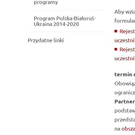
programy
Aby wzią
Program Polska-Białoruś-
formular
Ukraina 2014-2020
Rejest
uczestni
Przydatne linki
Rejest
uczestni
termin r
Obowiązu
ogranicz
Partner
podstaw
przedsta
na
obsza