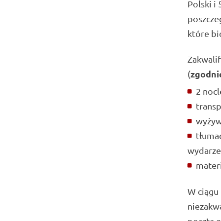
Polski i
poszczeg
które bi
Zakwali
zgodni
(
2 nocl
transp
wyżywi
tłumac
wydarze
materi
W ciągu 
niezakwa
pocztą e