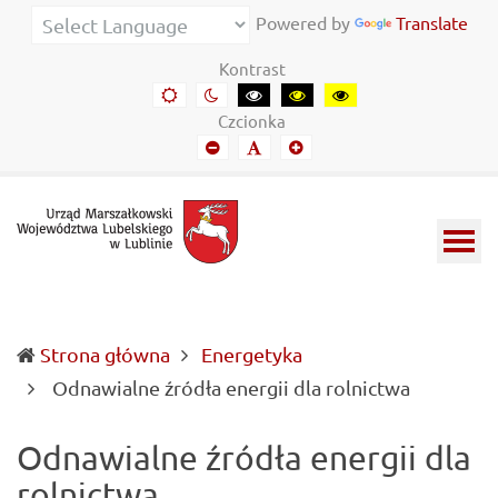
Urząd
Informacje
Powered by
Translate
Marszałkowski
o
Kontrast
Województwa
wojewódzkich
Domyślny
Kontrast
Kontrast
Kontrast
Kontrast
kontrast
nocny
czarny-
czarny-
żółto-
Lubelskiego
władzach
Czcionka
biały
żółty
czarny
Mniejszy
Domyślny
Mniejszy
w
samorządowych
font
font
font
Lublinie
i
Lubelszczyźnie
Strona główna
Energetyka
(current)
Odnawialne źródła energii dla rolnictwa
Odnawialne źródła energii dla
rolnictwa