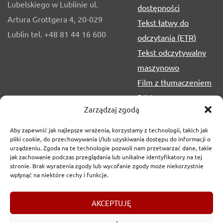
Lubelskiego w Lublinie ul.
dostępności
Artura Grottgera 4, 20-029
Tekst łatwy do
Lublin tel. +48 81 44 16 600
odczytania (ETR)
Tekst odczytywalny
maszynowo
Film z tłumaczeniem
PJM
Zarządzaj zgodą
Aby zapewnić jak najlepsze wrażenia, korzystamy z technologii, takich jak
pliki cookie, do przechowywania i/lub uzyskiwania dostępu do informacji o
urządzeniu. Zgoda na te technologie pozwoli nam przetwarzać dane, takie
jak zachowanie podczas przeglądania lub unikalne identyfikatory na tej
stronie. Brak wyrażenia zgody lub wycofanie zgody może niekorzystnie
wpłynąć na niektóre cechy i funkcje.
Copyrights
2017-2026 © Urząd Marszałkowski Województwa
AKCEPTUJĘ
Lubelskiego w Lublinie