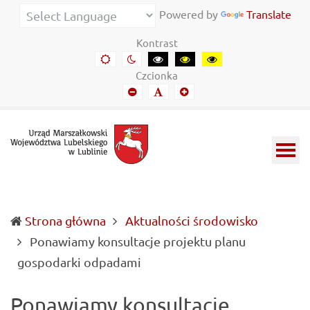
Urząd
Informacje
Powered by
Translate
Marszałkowski
o
Kontrast
Województwa
wojewódzkich
Domyślny
Kontrast
Kontrast
Kontrast
Kontrast
kontrast
nocny
czarny-
czarny-
żółto-
Lubelskiego
władzach
Czcionka
biały
żółty
czarny
Mniejszy
Domyślny
Mniejszy
w
samorządowych
font
font
font
Lublinie
i
Lubelszczyźnie
Strona główna
Aktualności środowisko
Ponawiamy konsultacje projektu planu
(current)
gospodarki odpadami
Ponawiamy konsultacje