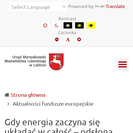
Urząd
Informacje
Powered by
Translate
Marszałkowski
o
Kontrast
Województwa
wojewódzkich
Domyślny
Kontrast
Kontrast
Kontrast
Kontrast
kontrast
nocny
czarny-
czarny-
żółto-
Lubelskiego
władzach
Czcionka
biały
żółty
czarny
Mniejszy
Domyślny
Mniejszy
w
samorządowych
font
font
font
Lublinie
i
Lubelszczyźnie
Strona główna
(current)
Aktualności fundusze europejskie
Gdy energia zaczyna się
układać w całość – odsłona