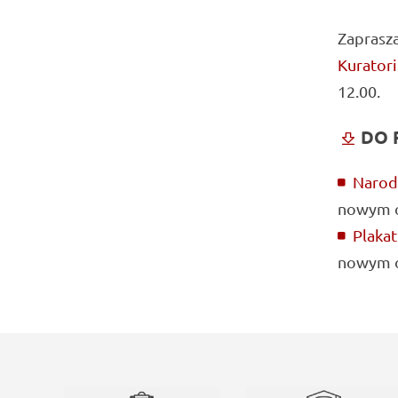
Zaprasza
Kurator
12.00.
DO 
Narod
nowym o
Plaka
nowym o