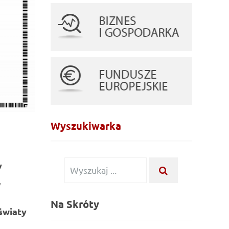
Wyszukiwarka
Wyszukiwanie
y
WYSZUKAJ
...
dla:
,
Na Skróty
światy