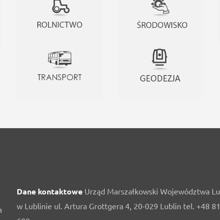
Dane kontaktowe
Urząd Marszałkowski Województwa Lu
w Lublinie ul. Artura Grottgera 4, 20-029 Lublin tel. +48 8
a