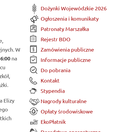
Dożynki Wojewódzkie 2026
Ogłoszenia i komunikaty
Patronaty Marszałka
Rejestr BDO
e,
Zamówienia publiczne
yjnych. W
16:00
na
Informacje publiczne
acu
Do pobrania
zkół,
Kontakt
żki.
Stypendia
 Elizy
Nagrody kulturalne
ego
Opłaty środowiskowe
tkich
EkoPłatnik
Doradztwo energetyczne