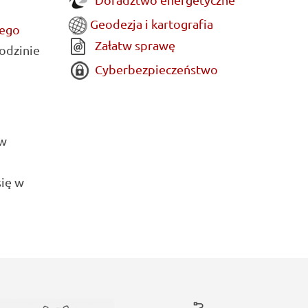
Geodezja i kartografia
iego
Załatw sprawę
godzinie
Cyberbezpieczeństwo
 w
się w