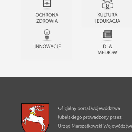
Oficjalny portal województwa
lubelskiego prowadzony przez
Urząd Marszałkowski Województw