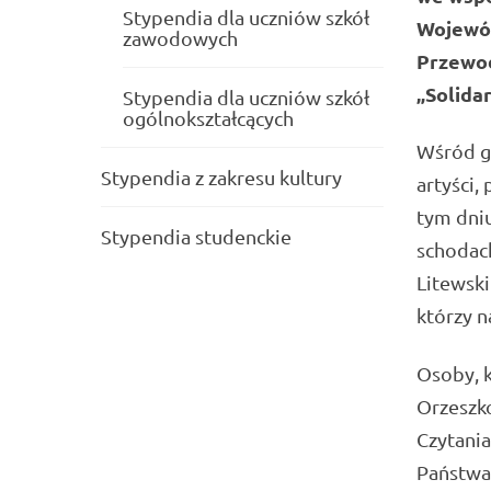
Stypendia dla uczniów szkół
Wojewód
zawodowych
Przewo
„Solida
Stypendia dla uczniów szkół
ogólnokształcących
Wśród g
Stypendia z zakresu kultury
artyści,
tym dni
Stypendia studenckie
schodach
Litewski
którzy n
Osoby, k
Orzeszk
Czytania
Państwa 