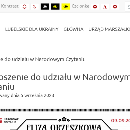
Kontrast
Czcionka
Domyślny
Kontrast
Kontrast
Kontrast
Kontrast
Mniejszy
Domyślny
Mniejs
kontrast
nocny
czarny-
czarny-
żółto-
font
font
font
biały
żółty
czarny
LUBELSKIE DLA UKRAINY
GŁÓWNA
URZĄD MARSZAŁK
(current)
ie do udziału w Narodowym Czytaniu
oszenie do udziału w Narodowy
aniu
wany dnia
5 września 2023