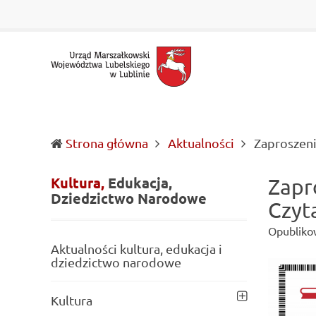
Urząd
Informacje
Marszałkowski
o
Województwa
wojewódzkich
Lubelskiego
władzach
w
samorządowych
Lublinie
i
Lubelszczyźnie
Strona główna
Aktualności
Zaproszen
Kultura,
Edukacja,
Zapr
Dziedzictwo
Narodowe
Czyt
Opubliko
Aktualności kultura, edukacja i
dziedzictwo narodowe
Kultura