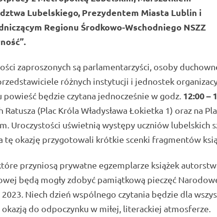
ztwa Lubelskiego, Prezydentem Miasta Lublin i
dniczącym Regionu Środkowo-Wschodniego NSZZ
rność”.
ości zaproszonych są parlamentarzyści, osoby duchown
 przedstawiciele różnych instytucji i jednostek organizac
12:00 – 
u powieść będzie czytana jednocześnie w godz.
 Ratusza (Plac Króla Władysława Łokietka 1) oraz na Pl
m. Uroczystości uświetnią występy uczniów lubelskich s
a tę okazję przygotowali krótkie scenki fragmentów ksią
tóre przyniosą prywatne egzemplarze książek autorstwa
owej będą mogły zdobyć pamiątkową pieczęć Narodow
 2023. Niech dzień wspólnego czytania będzie dla wszys
okazją do odpoczynku w miłej, literackiej atmosferze.