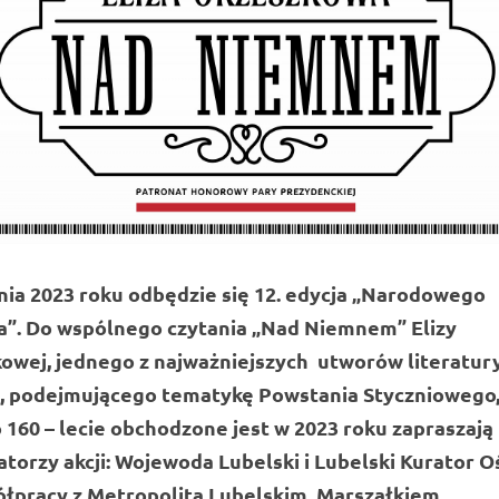
nia 2023 roku odbędzie się 12. edycja „Narodowego
a”. Do wspólnego czytania „Nad Niemnem” Elizy
owej, jednego z najważniejszych utworów literatur
j, podejmującego tematykę Powstania Styczniowego
 160 – lecie obchodzone jest w 2023 roku zapraszają
atorzy akcji: Wojewoda Lubelski i Lubelski Kurator O
łpracy z Metropolitą Lubelskim, Marszałkiem