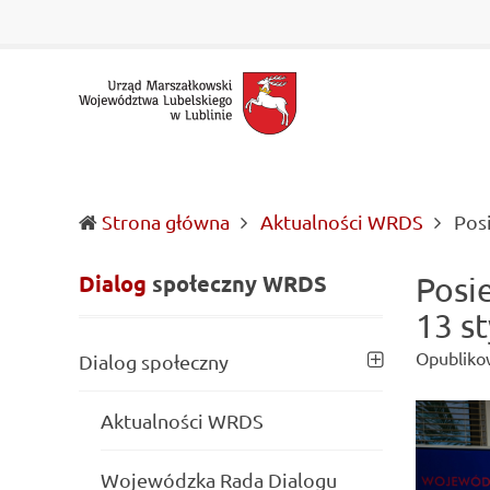
Urząd Marszałkowski Województwa Lubelskiego w Lubl
Informacje o wojewódzkich władzach samorządowych i 
Strona główna
Aktualności WRDS
Pos
Dialog
społeczny
WRDS
Posi
13 st
Opubliko
Dialog społeczny
Aktualności WRDS
Wojewódzka Rada Dialogu