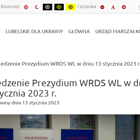
inie
Lubelszczyźnie
Kontrast
Czcionka
Domyślny kontrast
Kontrast nocny
Kontrast czarny-biały
Kontrast czarny-żółty
Kontrast żółto-czarny
Mniejszy font
Domyślny f
Mniejs
LUBELSKIE DLA UKRAINY
GŁÓWNA
URZĄD MARSZAŁK
iedzenie Prezydium WRDS WL w dniu 13 stycznia 2023 r
edzenie Prezydium WRDS WL w d
ycznia 2023 r.
wany dnia
13 stycznia 2023