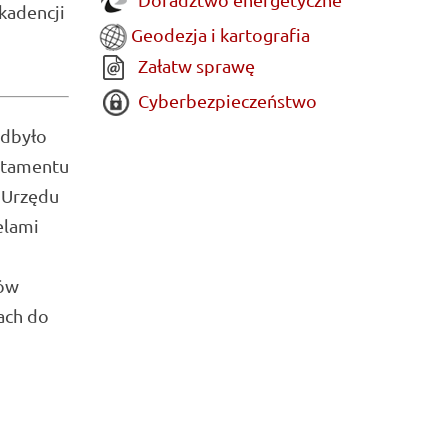
kadencji
Geodezja i kartografia
Załatw sprawę
Cyberbezpieczeństwo
odbyło
artamentu
 Urzędu
elami
tów
ach do