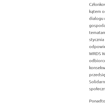
Członko
kątem o
dialogu 
gospoda
tematam
stycznia
odpowied
WRDS WL
odbiorcó
konsekw
przedsi
Solidarn
społecz
Ponadto