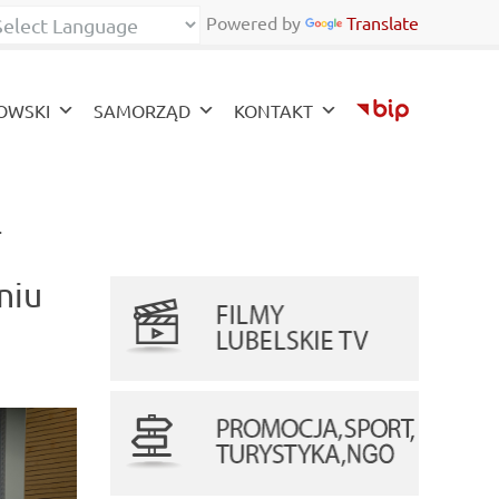
Powered by
Translate
ont
zy font
OWSKI
SAMORZĄD
KONTAKT
(current)
.
niu