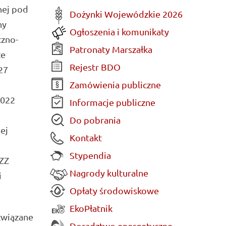
nej pod
Dożynki Wojewódzkie 2026
ny
Ogłoszenia i komunikaty
czno-
Patronaty Marszałka
że
Rejestr BDO
27
Zamówienia publiczne
2022
Informacje publiczne
Do pobrania
ej
Kontakt
Stypendia
ZZ
Nagrody kulturalne
i
Opłaty środowiskowe
EkoPłatnik
związane
Doradztwo energetyczne