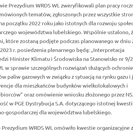
wie Prezydium WRDS WL zweryfikowali plan pracy rocz
mówionych tematów, zgłoszonych przez wszystkie stro
na początku 2022 roku jako istotnych dla rozwoju społe
rczego województwa lubelskiego. Wspólnie ustalono, 
i, które zostaną podjęte podczas planowanego w dniu 
 2023 r. posiedzenia plenarnego będą: „Interpretacja
zi Minister Klimatu i Środowiska na Stanowisko nr 9/
 w sprawie szczególnych rozwiązań służących ochronie
w paliw gazowych w związku z sytuacją na rynku gazu i j
encje dla mieszkańców budynków wielkolokalowych i
ębiorców” oraz omówienie wniosku złożonego przez NS
ość w PGE Dystrybucja S.A. dotyczącego istotnej kwesti
no-gospodarczej dla województwa lubelskiego.
 Prezydium WRDS WL omówiło kwestie organizacyjne 