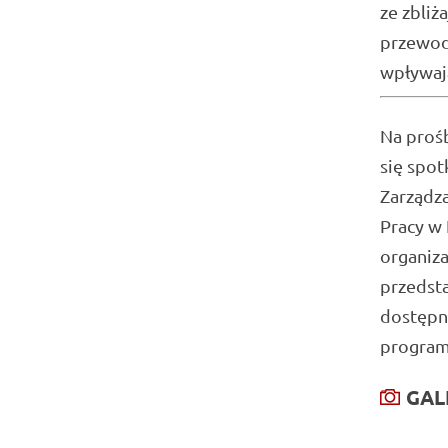
ze zbliż
przewod
wpływaj
Na proś
się spot
Zarządz
Pracy w 
organiza
przedst
dostępny
program
GAL