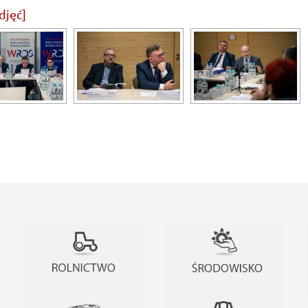
djęć]