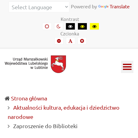
Urząd
Informacje
Powered by
Translate
Marszałkowski
o
Kontrast
Województwa
wojewódzkich
Domyślny
Kontrast
Kontrast
Kontrast
Kontrast
kontrast
nocny
czarny-
czarny-
żółto-
Lubelskiego
władzach
Czcionka
biały
żółty
czarny
Mniejszy
Domyślny
Mniejszy
w
samorządowych
font
font
font
Lublinie
i
Lubelszczyźnie
Strona główna
Aktualności kultura, edukacja i dziedzictwo
narodowe
(current)
Zaproszenie do Biblioteki