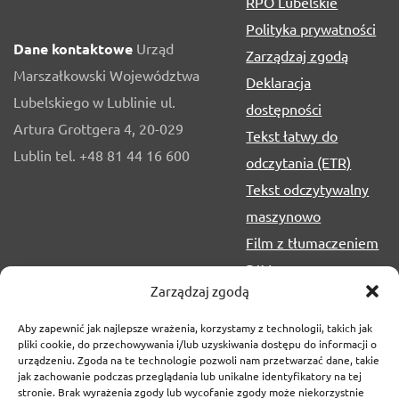
RPO Lubelskie
Polityka prywatności
Dane kontaktowe
Urząd
Zarządzaj zgodą
Marszałkowski Województwa
Deklaracja
Lubelskiego w Lublinie ul.
dostępności
Artura Grottgera 4, 20-029
Tekst łatwy do
Lublin tel. +48 81 44 16 600
odczytania (ETR)
Tekst odczytywalny
maszynowo
Film z tłumaczeniem
PJM
Zarządzaj zgodą
Aby zapewnić jak najlepsze wrażenia, korzystamy z technologii, takich jak
pliki cookie, do przechowywania i/lub uzyskiwania dostępu do informacji o
urządzeniu. Zgoda na te technologie pozwoli nam przetwarzać dane, takie
jak zachowanie podczas przeglądania lub unikalne identyfikatory na tej
stronie. Brak wyrażenia zgody lub wycofanie zgody może niekorzystnie