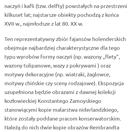
naczyń i kafli (tzw. delfty) powstałych na przestrzeni
kilkuset lat; najstarsze obiekty pochodzą z końca
XVII w., najmłodsze z lat 80. XX w.
Ten reprezentatywny zbiór fajansów holenderskich
obejmuje najbardziej charakterystyczne dla tego
typu wyrobów formy naczyń (np. wazony „flety”,
wazony tulipanowe, wazy z pokrywami ) oraz
motywy dekoracyjne (np. wiatraki, żaglowce,
motywy chińskie czy sceny rodzajowe). Ekspozycja
uzupełniona będzie obrazami z dawnej kolekcji
kozłowieckiej Konstantego Zamoyskiego
stanowiącymi kopie malarstwa niderlandzkiego,
które zostały poddane pracom konserwatorskim.
Należą do nich dwie kopie obrazów Rembrandta