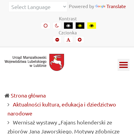
Urząd
Informacje
Powered by
Translate
Marszałkowski
o
Kontrast
Województwa
wojewódzkich
Domyślny
Kontrast
Kontrast
Kontrast
Kontrast
kontrast
nocny
czarny-
czarny-
żółto-
Lubelskiego
władzach
Czcionka
biały
żółty
czarny
Mniejszy
Domyślny
Mniejszy
w
samorządowych
font
font
font
Lublinie
i
Lubelszczyźnie
Strona główna
Aktualności kultura, edukacja i dziedzictwo
narodowe
Wernisaż wystawy „Fajans holenderski ze
zbiorów Jana Jaworskiego. Motywy zdobnicze