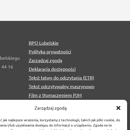
RPO Lubelskie
Polityka prywatności
belskiego
Zarządzaj zgodą
1 44 16
Deklaracja dostępności
Tekst łatwy do odczytania (ETR)
Tekst odczytywalny maszynowo
Film z tłumaczeniem PJM
Zarządzaj zgodą
 jak najlepsze wrażenia, korzystamy z technologii, takich jak pliki cookie, do
nia i/lub uzyskiwania dostępu do informacji o urządzeniu. Zgoda na te