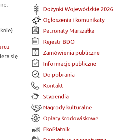
ne.
Dożynki Wojewódzkie 2026
Ogłoszenia i komunikaty
knie)
Patronaty Marszałka
Rejestr BDO
ercu
Zamówienia publiczne
iera się
Informacje publiczne
Do pobrania
Kontakt
Stypendia
Nagrody kulturalne
Opłaty środowiskowe
EkoPłatnik
Doradztwo energetyczne