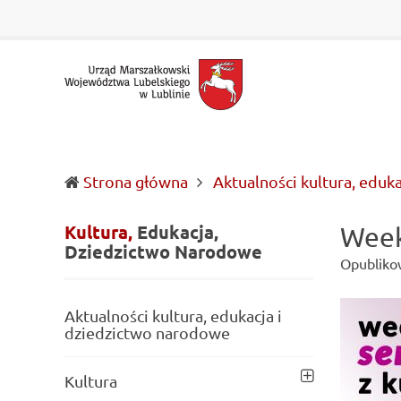
Urząd
Informacje
Marszałkowski
o
Województwa
wojewódzkich
Lubelskiego
władzach
w
samorządowych
Lublinie
i
Lubelszczyźnie
Strona główna
Aktualności kultura, eduk
Kultura,
Edukacja,
Week
Dziedzictwo
Narodowe
Opubliko
Aktualności kultura, edukacja i
dziedzictwo narodowe
Kultura