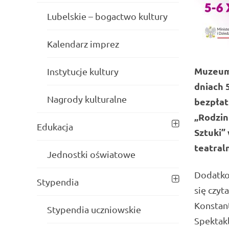
Lubelskie – bogactwo kultury
Kalendarz imprez
Muzeum 
Instytucje kultury
dniach 
Nagrody kulturalne
bezpłat
„Rodzin
Edukacja
Sztuki”
teatraln
Jednostki oświatowe
Dodatkow
Stypendia
się czyt
Konstan
Stypendia uczniowskie
Spektakl