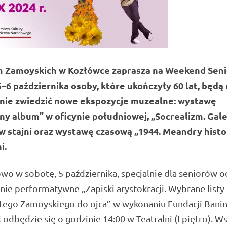
Zamoyskich w Kozłówce zaprasza na Weekend Seni
5–6 października osoby, które ukończyły 60 lat, będą
nie zwiedzić nowe ekspozycje muzealne: wystawę
ny album” w oficynie południowej, „Socrealizm. Gale
 w stajni oraz wystawę czasową „1944. Meandry histor
i.
o w sobotę, 5 października, specjalnie dla seniorów 
anie performatywne „Zapiski arystokracji. Wybrane listy
tego Zamoyskiego do ojca” w wykonaniu Fundacji Banin
 odbędzie się o godzinie 14:00 w Teatralni (I piętro). W