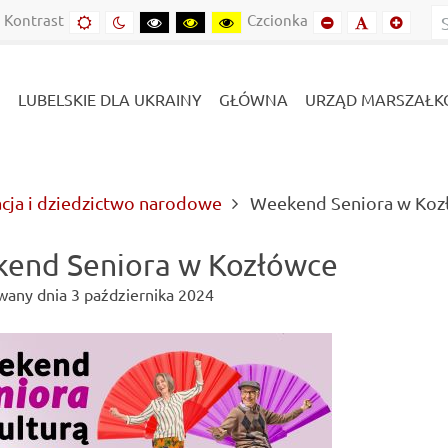
Kontrast
Czcionka
Domyślny
Kontrast
Kontrast
Kontrast
Kontrast
Mniejszy
Domyślny
Mniejs
kontrast
nocny
czarny-
czarny-
żółto-
font
font
font
biały
żółty
czarny
LUBELSKIE DLA UKRAINY
GŁÓWNA
URZĄD MARSZAŁK
acja i dziedzictwo narodowe
Weekend Seniora w Koz
end Seniora w Kozłówce
wany dnia
3 października 2024