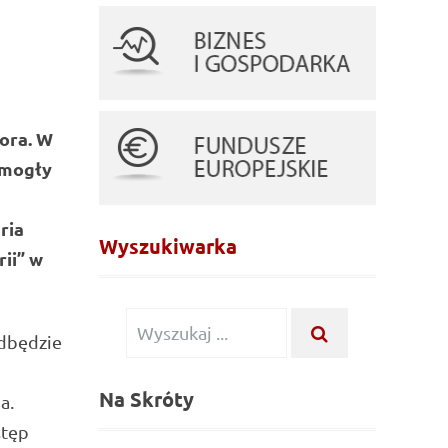
ora. W
 mogły
ria
Wyszukiwarka
ii” w
Wyszukiwanie
WYSZUKAJ
odbędzie
...
dla:
Na Skróty
a.
stęp