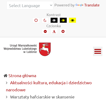
Urząd
Informacje
Powered by
Translate
Marszałkowski
o
Kontrast
Województwa
wojewódzkich
Domyślny
Kontrast
Kontrast
Kontrast
Kontrast
kontrast
nocny
czarny-
czarny-
żółto-
Lubelskiego
władzach
Czcionka
biały
żółty
czarny
Mniejszy
Domyślny
Mniejszy
w
samorządowych
font
font
font
Lublinie
i
Lubelszczyźnie
Strona główna
Aktualności kultura, edukacja i dziedzictwo
narodowe
(current)
Warsztaty hafciarskie w skansenie