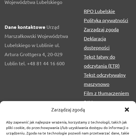
Województwa Lubelskiego
RPO Lubelskie
Polityka prywatności
Dane kontaktowe
Urząd
Zarządzaj zgodą
Marszałkowski Województwa
Deklaracja
Lubelskiego w Lublinie ul.
dostępności
Artura Grottgera 4, 20-029
Tekst łatwy do
Lublin tel. +48 81 44 16 600
odczytania (ETR)
Tekst odczytywalny
maszynowo
Film z tłumaczeniem
PJM
Zarządzaj zgodą
Aby zapewnić jak najlepsze wrażenia, korzystamy z technologii, takich jak
pliki cookie, do przechowywania i/lub uzyskiwania dostępu do informacji o
urządzeniu. Zgoda na te technologie pozwoli nam przetwarzać dane, takie