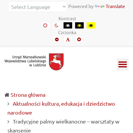
Urząd
Informacje
Powered by
Translate
Marszałkowski
o
Kontrast
Województwa
wojewódzkich
Domyślny
Kontrast
Kontrast
Kontrast
Kontrast
kontrast
nocny
czarny-
czarny-
żółto-
Lubelskiego
władzach
Czcionka
biały
żółty
czarny
Mniejszy
Domyślny
Mniejszy
w
samorządowych
font
font
font
Lublinie
i
Lubelszczyźnie
Strona główna
Aktualności kultura, edukacja i dziedzictwo
narodowe
Tradycyjne palmy wielkanocne – warsztaty w
(current)
skansenie