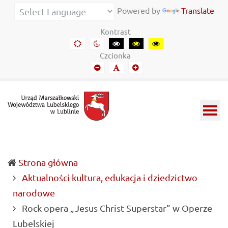
Urząd
Informacje
Powered by
Translate
Marszałkowski
o
Kontrast
Województwa
wojewódzkich
Domyślny
Kontrast
Kontrast
Kontrast
Kontrast
kontrast
nocny
czarny-
czarny-
żółto-
Lubelskiego
władzach
Czcionka
biały
żółty
czarny
Mniejszy
Domyślny
Mniejszy
w
samorządowych
font
font
font
Lublinie
i
Lubelszczyźnie
Strona główna
Aktualności kultura, edukacja i dziedzictwo
narodowe
Rock opera „Jesus Christ Superstar” w Operze
(current)
Lubelskiej