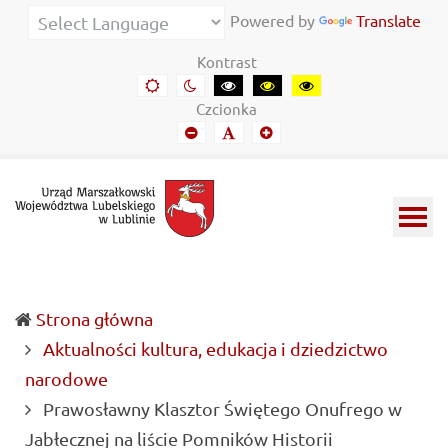
Urząd
Informacje
Powered by
Translate
Marszałkowski
o
Kontrast
Województwa
wojewódzkich
Domyślny
Kontrast
Kontrast
Kontrast
Kontrast
kontrast
nocny
czarny-
czarny-
żółto-
Lubelskiego
władzach
Czcionka
biały
żółty
czarny
Mniejszy
Domyślny
Mniejszy
w
samorządowych
font
font
font
Lublinie
i
Lubelszczyźnie
Strona główna
Aktualności kultura, edukacja i dziedzictwo
narodowe
Prawosławny Klasztor Świętego Onufrego w
(current)
Jabłecznej na liście Pomników Historii