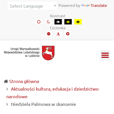
Urząd
Informacje
Powered by
Translate
Marszałkowski
o
Kontrast
Województwa
wojewódzkich
Domyślny
Kontrast
Kontrast
Kontrast
Kontrast
kontrast
nocny
czarny-
czarny-
żółto-
Lubelskiego
władzach
Czcionka
biały
żółty
czarny
Mniejszy
Domyślny
Mniejszy
w
samorządowych
font
font
font
Lublinie
i
Lubelszczyźnie
Strona główna
Aktualności kultura, edukacja i dziedzictwo
narodowe
(current)
Niedziela Palmowa w skansenie