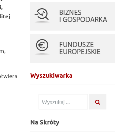
,
itej
ym,
Wyszukiwarka
otwiera
Wyszukiwanie
WYSZUKAJ
...
dla:
Na Skróty