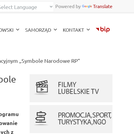
Powered by
Translate
zy
OWSKI
SAMORZĄD
KONTAKT
(current)
acyjnym „Symbole Narodowe RP”
bole
rogramu
sowanie
ych z