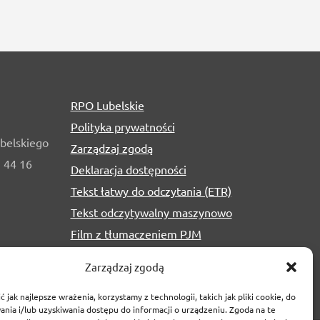
RPO Lubelskie
Polityka prywatności
belskiego
Zarządzaj zgodą
1 44 16
Deklaracja dostępności
Tekst łatwy do odczytania (ETR)
Tekst odczytywalny maszynowo
Film z tłumaczeniem PJM
Zarządzaj zgodą
 jak najlepsze wrażenia, korzystamy z technologii, takich jak pliki cookie, do
nia i/lub uzyskiwania dostępu do informacji o urządzeniu. Zgoda na te