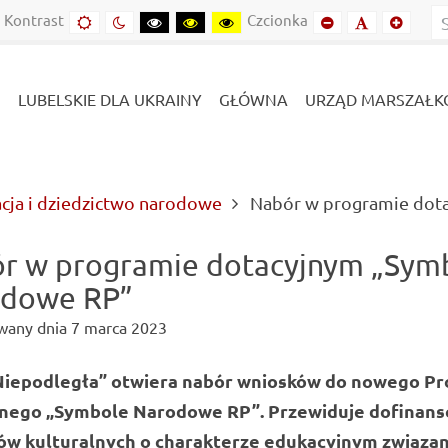
Kontrast
Czcionka
Domyślny
Kontrast
Kontrast
Kontrast
Kontrast
Mniejszy
Domyślny
Mniejs
kontrast
nocny
czarny-
czarny-
żółto-
font
font
font
biały
żółty
czarny
LUBELSKIE DLA UKRAINY
GŁÓWNA
URZĄD MARSZAŁK
acja i dziedzictwo narodowe
Nabór w programie dot
r w programie dotacyjnym „Sym
dowe RP”
wany dnia
7 marca 2023
Niepodległa” otwiera nabór wniosków do nowego P
nego „Symbole Narodowe RP”. Przewiduje dofinan
ów kulturalnych o charakterze edukacyjnym związan