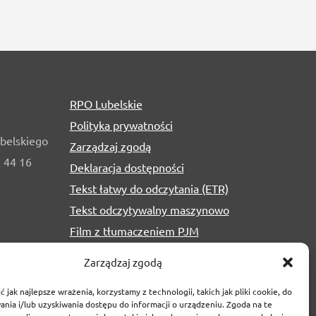
RPO Lubelskie
Polityka prywatności
belskiego
Zarządzaj zgodą
1 44 16
Deklaracja dostępności
Tekst łatwy do odczytania (ETR)
Tekst odczytywalny maszynowo
Film z tłumaczeniem PJM
Zarządzaj zgodą
 jak najlepsze wrażenia, korzystamy z technologii, takich jak pliki cookie, do
nia i/lub uzyskiwania dostępu do informacji o urządzeniu. Zgoda na te