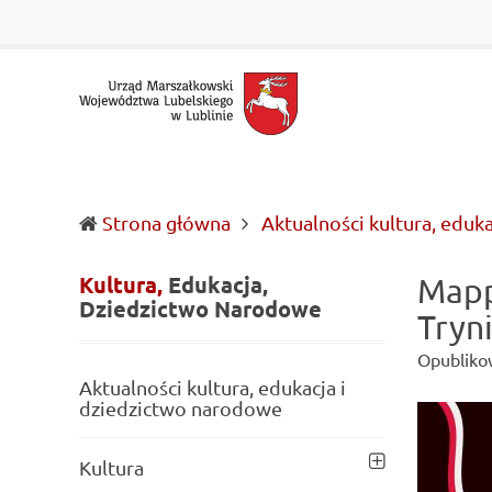
Urząd
Informacje
Marszałkowski
o
Województwa
wojewódzkich
Lubelskiego
władzach
w
samorządowych
Lublinie
i
Lubelszczyźnie
Strona główna
Aktualności kultura, eduk
Kultura,
Edukacja,
Mapp
Dziedzictwo
Narodowe
Tryni
Opubliko
Aktualności kultura, edukacja i
dziedzictwo narodowe
Kultura