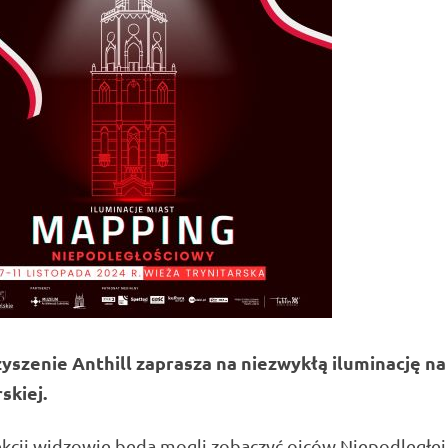
yszenie Anthill zaprasza na niezwykłą iluminację n
skiej.
kcji widzowie będą mogli zobaczyć ojców Niepodległej