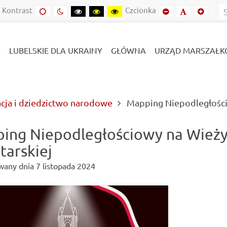
Kontrast
Czcionka
Domyślny
Kontrast
Kontrast
Kontrast
Kontrast
Mniejszy
Domyślny
Mniejs
kontrast
nocny
czarny-
czarny-
żółto-
font
font
font
biały
żółty
czarny
LUBELSKIE DLA UKRAINY
GŁÓWNA
URZĄD MARSZAŁK
acja i dziedzictwo narodowe
Mapping Niepodległościo
ing Niepodległościowy na Wież
tarskiej
wany dnia
7 listopada 2024