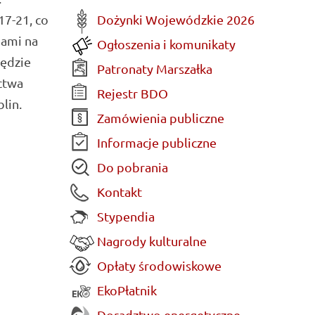
Dożynki Wojewódzkie 2026
17-21, co
iami na
Ogłoszenia i komunikaty
będzie
Patronaty Marszałka
ctwa
Rejestr BDO
lin.
Zamówienia publiczne
Informacje publiczne
Do pobrania
Kontakt
Stypendia
Nagrody kulturalne
Opłaty środowiskowe
EkoPłatnik
Doradztwo energetyczne