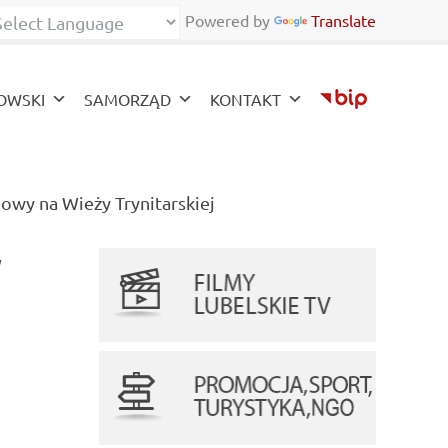
Powered by
Translate
zy
OWSKI
SAMORZĄD
KONTAKT
(current)
wy na Wieży Trynitarskiej
y