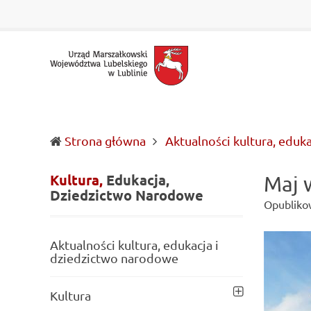
Urząd
Informacje
Marszałkowski
o
Województwa
wojewódzkich
Lubelskiego
władzach
w
samorządowych
Lublinie
i
Lubelszczyźnie
Strona główna
Aktualności kultura, eduk
Kultura,
Edukacja,
Maj 
Dziedzictwo
Narodowe
Opubliko
Aktualności kultura, edukacja i
dziedzictwo narodowe
Kultura