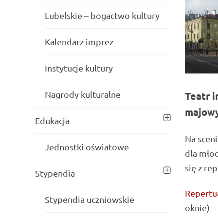
Lubelskie – bogactwo kultury
Kalendarz imprez
Instytucje kultury
Nagrody kulturalne
Teatr i
majowy
Edukacja
Na scen
Jednostki oświatowe
dla młod
się z re
Stypendia
Repertua
Stypendia uczniowskie
oknie)