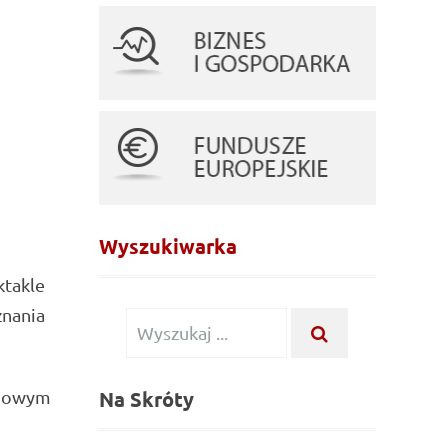
Wyszukiwarka
ktakle
znania
Wyszukiwanie
WYSZUKAJ
...
dla:
Na Skróty
 nowym