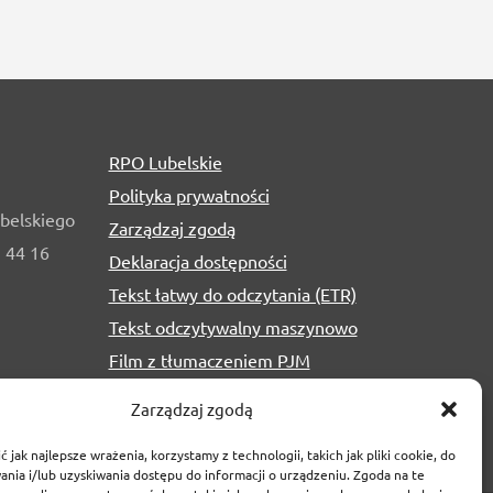
RPO Lubelskie
Polityka prywatności
belskiego
Zarządzaj zgodą
1 44 16
Deklaracja dostępności
Tekst łatwy do odczytania (ETR)
Tekst odczytywalny maszynowo
Film z tłumaczeniem PJM
Zarządzaj zgodą
 jak najlepsze wrażenia, korzystamy z technologii, takich jak pliki cookie, do
nia i/lub uzyskiwania dostępu do informacji o urządzeniu. Zgoda na te