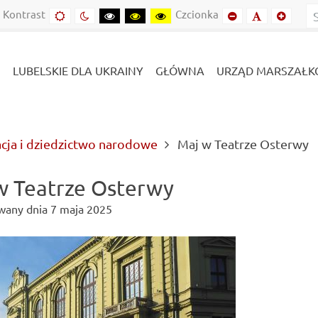
Kontrast
Czcionka
Domyślny
Kontrast
Kontrast
Kontrast
Kontrast
Mniejszy
Domyślny
Mniejs
kontrast
nocny
czarny-
czarny-
żółto-
font
font
font
biały
żółty
czarny
LUBELSKIE DLA UKRAINY
GŁÓWNA
URZĄD MARSZAŁK
(
acja i dziedzictwo narodowe
Maj w Teatrze Osterwy
w Teatrze Osterwy
wany dnia
7 maja 2025