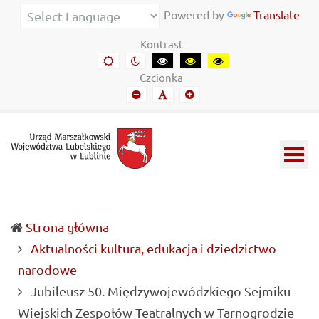
Urząd
Informacje
Powered by
Translate
Marszałkowski
o
Kontrast
Województwa
wojewódzkich
Domyślny
Kontrast
Kontrast
Kontrast
Kontrast
kontrast
nocny
czarny-
czarny-
żółto-
Lubelskiego
władzach
Czcionka
biały
żółty
czarny
Mniejszy
Domyślny
Mniejszy
w
samorządowych
font
font
font
Lublinie
i
Lubelszczyźnie
Strona główna
Aktualności kultura, edukacja i dziedzictwo
narodowe
Jubileusz 50. Międzywojewódzkiego Sejmiku
(cur
Wiejskich Zespołów Teatralnych w Tarnogrodzie