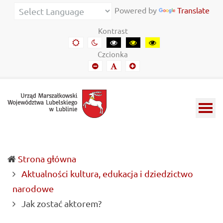
Urząd
Informacje
Powered by
Translate
Marszałkowski
o
Kontrast
Województwa
wojewódzkich
Domyślny
Kontrast
Kontrast
Kontrast
Kontrast
kontrast
nocny
czarny-
czarny-
żółto-
Lubelskiego
władzach
Czcionka
biały
żółty
czarny
Mniejszy
Domyślny
Mniejszy
w
samorządowych
font
font
font
Lublinie
i
Lubelszczyźnie
Strona główna
Aktualności kultura, edukacja i dziedzictwo
narodowe
(current)
Jak zostać aktorem?