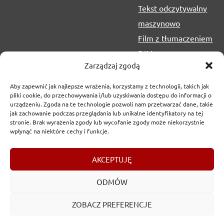
Tekst odczytywalny
maszynowo
Film z tłumaczeniem
PJM
Zarządzaj zgodą
Aby zapewnić jak najlepsze wrażenia, korzystamy z technologii, takich jak
pliki cookie, do przechowywania i/lub uzyskiwania dostępu do informacji o
urządzeniu. Zgoda na te technologie pozwoli nam przetwarzać dane, takie
jak zachowanie podczas przeglądania lub unikalne identyfikatory na tej
stronie. Brak wyrażenia zgody lub wycofanie zgody może niekorzystnie
wpłynąć na niektóre cechy i funkcje.
Copyrights
2017-2026 © Urząd Marszałkowski Województwa
AKCEPTUJĘ
Lubelskiego w Lublinie
ODMÓW
ZOBACZ PREFERENCJE