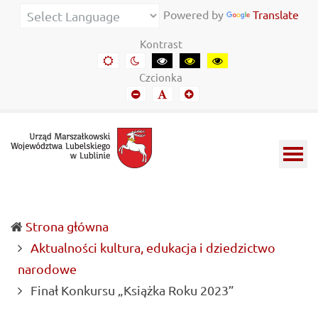
Urząd
Informacje
Powered by
Translate
Marszałkowski
o
Kontrast
Województwa
wojewódzkich
Domyślny
Kontrast
Kontrast
Kontrast
Kontrast
kontrast
nocny
czarny-
czarny-
żółto-
Lubelskiego
władzach
Czcionka
biały
żółty
czarny
Mniejszy
Domyślny
Mniejszy
w
samorządowych
font
font
font
Lublinie
i
Lubelszczyźnie
Strona główna
Aktualności kultura, edukacja i dziedzictwo
narodowe
(current)
Finał Konkursu „Książka Roku 2023”