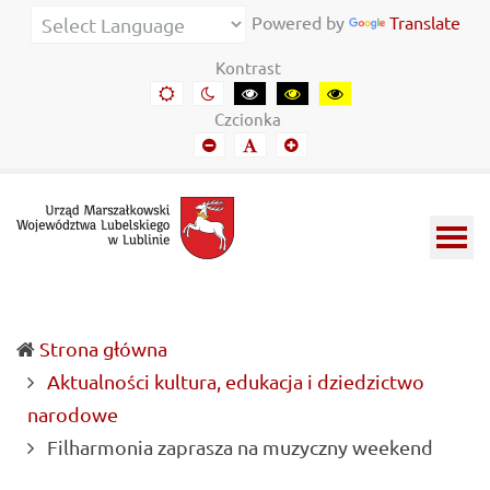
Urząd
Informacje
Powered by
Translate
Marszałkowski
o
Kontrast
Województwa
wojewódzkich
Domyślny
Kontrast
Kontrast
Kontrast
Kontrast
kontrast
nocny
czarny-
czarny-
żółto-
Lubelskiego
władzach
Czcionka
biały
żółty
czarny
Mniejszy
Domyślny
Mniejszy
w
samorządowych
font
font
font
Lublinie
i
Lubelszczyźnie
Strona główna
Aktualności kultura, edukacja i dziedzictwo
narodowe
(curre
Filharmonia zaprasza na muzyczny weekend