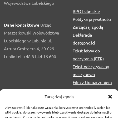
Województwa Lubelskiego
RPO Lubelskie
Polityka prywatności
Dane kontaktowe
Urząd
Zarządzaj zgodą
Marszałkowski Województwa
Deklaracja
Lubelskiego w Lublinie ul.
dostępności
Artura Grottgera 4, 20-029
Tekst łatwy do
Lublin tel. +48 81 44 16 600
odczytania (ETR)
Tekst odczytywalny
maszynowo
Film z tłumaczeniem
PJM
Zarządzaj zgodą
Aby zapewnić jak najlepsze wrażenia, korzystamy z technologii, takich jak
pliki cookie, do przechowywania i/lub uzyskiwania dostępu do informacji o
urządzeniu. Zgoda na te technologie pozwoli nam przetwarzać dane, takie