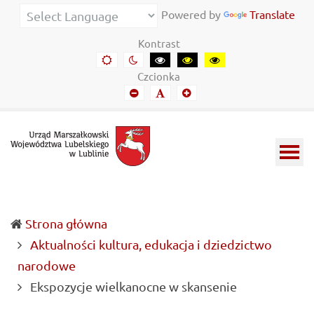
Urząd
Informacje
Powered by
Translate
Marszałkowski
o
Kontrast
Województwa
wojewódzkich
Domyślny
Kontrast
Kontrast
Kontrast
Kontrast
kontrast
nocny
czarny-
czarny-
żółto-
Lubelskiego
władzach
Czcionka
biały
żółty
czarny
Mniejszy
Domyślny
Mniejszy
w
samorządowych
font
font
font
Lublinie
i
Lubelszczyźnie
Strona główna
Aktualności kultura, edukacja i dziedzictwo
narodowe
(current)
Ekspozycje wielkanocne w skansenie