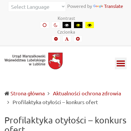
Urząd
Informacje
Powered by
Translate
Marszałkowski
o
Kontrast
Województwa
wojewódzkich
Domyślny
Kontrast
Kontrast
Kontrast
Kontrast
kontrast
nocny
czarny-
czarny-
żółto-
Lubelskiego
władzach
Czcionka
biały
żółty
czarny
Mniejszy
Domyślny
Mniejszy
w
samorządowych
font
font
font
Lublinie
i
Lubelszczyźnie
Strona główna
Aktualności ochrona zdrowia
(current)
Profilaktyka otyłości – konkurs ofert
Profilaktyka otyłości – konkurs
ofert