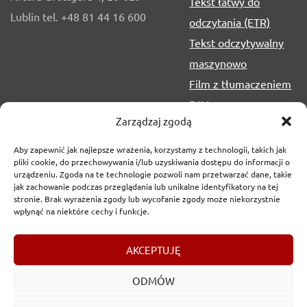
Tekst łatwy do
Lublin tel. +48 81 44 16 600
odczytania (ETR)
Tekst odczytywalny
maszynowo
Film z tłumaczeniem
PJM
Zarządzaj zgodą
Aby zapewnić jak najlepsze wrażenia, korzystamy z technologii, takich jak
pliki cookie, do przechowywania i/lub uzyskiwania dostępu do informacji o
urządzeniu. Zgoda na te technologie pozwoli nam przetwarzać dane, takie
jak zachowanie podczas przeglądania lub unikalne identyfikatory na tej
stronie. Brak wyrażenia zgody lub wycofanie zgody może niekorzystnie
wpłynąć na niektóre cechy i funkcje.
Copyrights
2017-2026 © Urząd Marszałkowski Województwa
AKCEPTUJĘ
Lubelskiego w Lublinie
ODMÓW