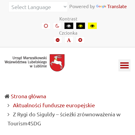
Urząd
Informacje
Powered by
Translate
Marszałkowski
o
Kontrast
Województwa
wojewódzkich
Domyślny
Kontrast
Kontrast
Kontrast
Kontrast
kontrast
nocny
czarny-
czarny-
żółto-
Lubelskiego
władzach
Czcionka
biały
żółty
czarny
Mniejszy
Domyślny
Mniejszy
w
samorządowych
font
font
font
Lublinie
i
Lubelszczyźnie
Strona główna
Aktualności fundusze europejskie
Z Rygi do Siguldy – ścieżki zrównoważenia w
(current)
Tourism4SDG