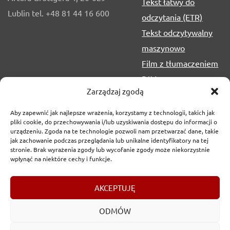
Tekst łatwy do
Lublin tel. +48 81 44 16 600
odczytania (ETR)
Tekst odczytywalny
maszynowo
Film z tłumaczeniem
PJM
Zarządzaj zgodą
Aby zapewnić jak najlepsze wrażenia, korzystamy z technologii, takich jak
pliki cookie, do przechowywania i/lub uzyskiwania dostępu do informacji o
urządzeniu. Zgoda na te technologie pozwoli nam przetwarzać dane, takie
jak zachowanie podczas przeglądania lub unikalne identyfikatory na tej
stronie. Brak wyrażenia zgody lub wycofanie zgody może niekorzystnie
wpłynąć na niektóre cechy i funkcje.
Copyrights
2017-2026 © Urząd Marszałkowski Województwa
AKCEPTUJĘ
Lubelskiego w Lublinie
ODMÓW