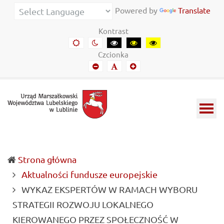
Urząd
Informacje
Powered by
Translate
Marszałkowski
o
Kontrast
Województwa
wojewódzkich
Domyślny
Kontrast
Kontrast
Kontrast
Kontrast
kontrast
nocny
czarny-
czarny-
żółto-
Lubelskiego
władzach
Czcionka
biały
żółty
czarny
Mniejszy
Domyślny
Mniejszy
w
samorządowych
font
font
font
Lublinie
i
Lubelszczyźnie
Strona główna
Aktualności fundusze europejskie
WYKAZ EKSPERTÓW W RAMACH WYBORU
STRATEGII ROZWOJU LOKALNEGO
KIEROWANEGO PRZEZ SPOŁECZNOŚĆ W