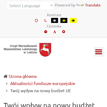
Urząd
Informacje
Powered by
Translate
Marszałkowski
o
Kontrast
Województwa
wojewódzkich
Domyślny
Kontrast
Kontrast
Kontrast
Kontrast
kontrast
nocny
czarny-
czarny-
żółto-
Lubelskiego
władzach
Czcionka
biały
żółty
czarny
Mniejszy
Domyślny
Mniejszy
w
samorządowych
font
font
font
Lublinie
i
Lubelszczyźnie
Strona główna
Aktualności fundusze europejskie
(current)
Twój wpływ na nowy budżet UE
Twój wpływ na nowy budżet