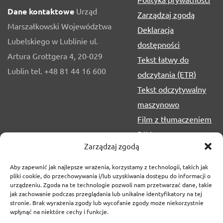
Dane kontaktowe
Urząd
Zarządzaj zgodą
Marszałkowski Województwa
Deklaracja
Lubelskiego w Lublinie ul.
dostępności
Artura Grottgera 4, 20-029
Tekst łatwy do
Lublin tel. +48 81 44 16 600
odczytania (ETR)
Tekst odczytywalny
maszynowo
Film z tłumaczeniem
PJM
Zarządzaj zgodą
Aby zapewnić jak najlepsze wrażenia, korzystamy z technologii, takich jak
pliki cookie, do przechowywania i/lub uzyskiwania dostępu do informacji o
urządzeniu. Zgoda na te technologie pozwoli nam przetwarzać dane, takie
jak zachowanie podczas przeglądania lub unikalne identyfikatory na tej
stronie. Brak wyrażenia zgody lub wycofanie zgody może niekorzystnie
wpłynąć na niektóre cechy i funkcje.