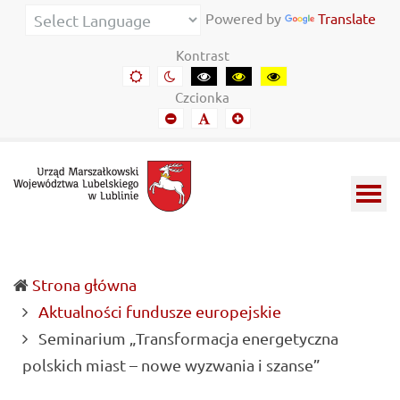
Urząd
Informacje
Powered by
Translate
Marszałkowski
o
Kontrast
Województwa
wojewódzkich
Domyślny
Kontrast
Kontrast
Kontrast
Kontrast
kontrast
nocny
czarny-
czarny-
żółto-
Lubelskiego
władzach
Czcionka
biały
żółty
czarny
Mniejszy
Domyślny
Mniejszy
w
samorządowych
font
font
font
Lublinie
i
Lubelszczyźnie
Strona główna
Aktualności fundusze europejskie
Seminarium „Transformacja energetyczna
(current)
polskich miast – nowe wyzwania i szanse”