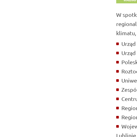
W spotka
regional
klimatu,
Urząd 
Urząd
Poles
Rozto
Uniwer
Zespó
Centr
Regio
Regio
Wojew
Lublinie