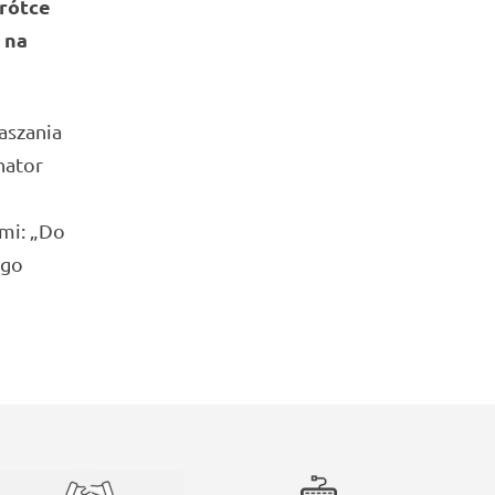
rótce
 na
łaszania
nator
i
ami: „Do
ego