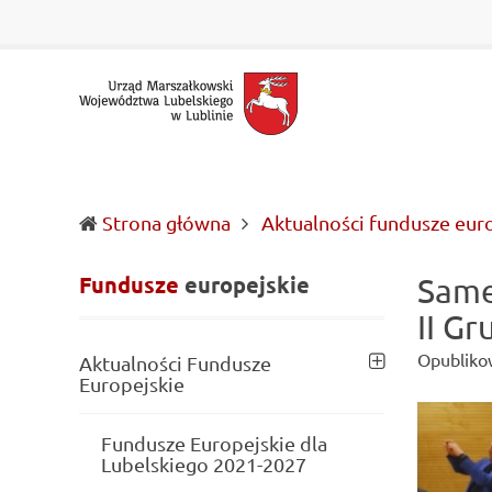
Urząd
Informacje
Marszałkowski
o
Województwa
wojewódzkich
Lubelskiego
władzach
w
samorządowych
Lublinie
i
Lubelszczyźnie
Strona główna
Aktualności fundusze eur
Fundusze
europejskie
Same
II G
Opubliko
Aktualności Fundusze
Europejskie
Fundusze Europejskie dla
Lubelskiego 2021-2027