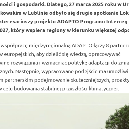
ności i gospodarki. Dlatego, 27 marca 2025 roku w U
kowskim w Lublinie odbyło się drugie spotkanie Lok
nteresariuszy projektu ADAPTO Programu Interreg
2027, który wspiera regiony w kierunku większej odp
 współpracę międzyregionalną ADAPTO łączy 8 partner
 europejskich, aby dzielić się wiedzą, opracowywać
jne rozwiązania i wzmacniać politykę adaptacji do zmi
cznych. Następnie, wypracowane podejście ma umożliwi
m partnerskim podejmowanie skuteczniejszych, proakt
w celu budowania stabilnej przyszłości klimatycznej.