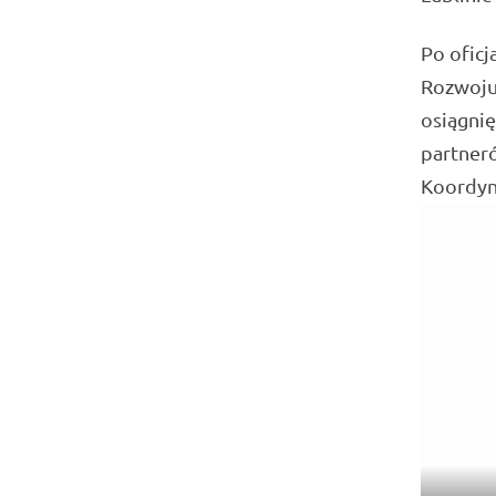
Po oficj
Rozwoju
osiągnię
partneró
Koordyn