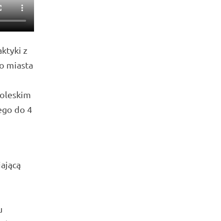
ktyki z
o miasta
Poleskim
ego do 4
iającą
u