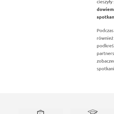
cieszyły
dowiemy
spotkan
Podczas 
również
podkreśl
partners
zobacze
spotkani