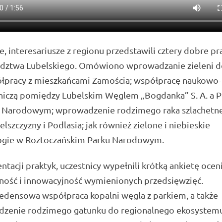
, interesariusze z regionu przedstawili cztery dobre pra
ztwa Lubelskiego. Omówiono wprowadzanie zieleni d
łpracy z mieszkańcami Zamościa; współpracę naukowo-
niczą pomiędzy Lubelskim Węglem „Bogdanka” S. A. a 
 Narodowym; wprowadzenie rodzimego raka szlachetn
elszczyzny i Podlasia; jak również zielone i niebieskie
ogie w Roztoczańskim Parku Narodowym.
ntacji praktyk, uczestnicy wypełnili krótką ankietę ocen
ność i innowacyjność wymienionych przedsięwzięć.
edensowa współpraca kopalni węgla z parkiem, a także
zenie rodzimego gatunku do regionalnego ekosystem