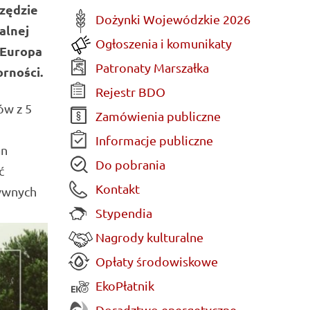
rzędzie
Dożynki Wojewódzkie 2026
alnej
Ogłoszenia i komunikaty
 Europa
Patronaty Marszałka
orności.
Rejestr BDO
ów z 5
Zamówienia publiczne
Informacje publiczne
an
Do pobrania
ć
Kontakt
ywnych
Stypendia
Nagrody kulturalne
Opłaty środowiskowe
EkoPłatnik
Doradztwo energetyczne