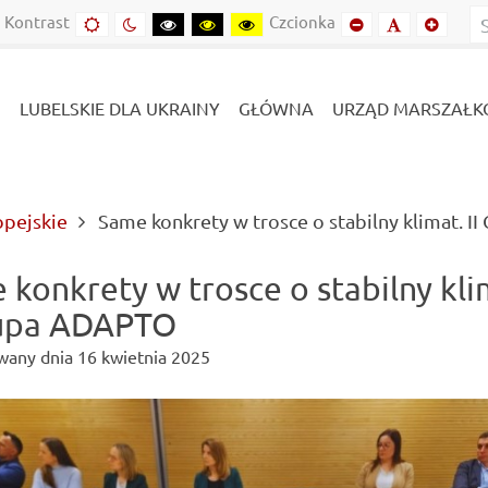
Kontrast
Czcionka
Domyślny
Kontrast
Kontrast
Kontrast
Kontrast
Mniejszy
Domyślny
Mniejs
kontrast
nocny
czarny-
czarny-
żółto-
font
font
font
biały
żółty
czarny
LUBELSKIE DLA UKRAINY
GŁÓWNA
URZĄD MARSZAŁK
opejskie
Same konkrety w trosce o stabilny klimat. 
 konkrety w trosce o stabilny kli
rupa ADAPTO
wany dnia
16 kwietnia 2025