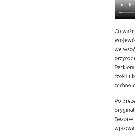
Co ważne
Wojewód
we wspó
przyrod
Parkiem
rzek Lub
technol
Po preze
oryginal
Bezprec
wprowad