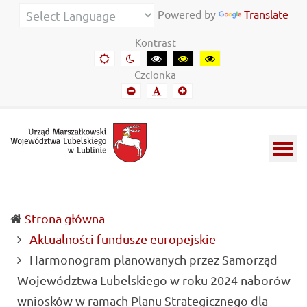
Urząd
Informacje
Powered by
Translate
Marszałkowski
o
Kontrast
Województwa
wojewódzkich
Domyślny
Kontrast
Kontrast
Kontrast
Kontrast
kontrast
nocny
czarny-
czarny-
żółto-
Lubelskiego
władzach
Czcionka
biały
żółty
czarny
Mniejszy
Domyślny
Mniejszy
w
samorządowych
font
font
font
Lublinie
i
Lubelszczyźnie
Strona główna
Aktualności fundusze europejskie
Harmonogram planowanych przez Samorząd
Województwa Lubelskiego w roku 2024 naborów
wniosków w ramach Planu Strategicznego dla