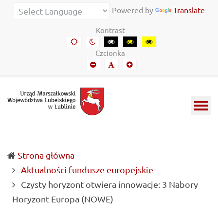
Urząd
Informacje
Powered by
Translate
Marszałkowski
o
Kontrast
Województwa
wojewódzkich
Domyślny
Kontrast
Kontrast
Kontrast
Kontrast
kontrast
nocny
czarny-
czarny-
żółto-
Lubelskiego
władzach
Czcionka
biały
żółty
czarny
Mniejszy
Domyślny
Mniejszy
w
samorządowych
font
font
font
Lublinie
i
Lubelszczyźnie
Strona główna
Aktualności fundusze europejskie
Czysty horyzont otwiera innowacje: 3 Nabory
(current)
Horyzont Europa (NOWE)