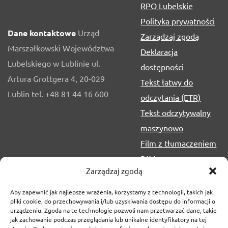
RPO Lubelskie
Polityka prywatności
Dane kontaktowe
Urząd
Zarządzaj zgodą
Marszałkowski Województwa
Deklaracja
Lubelskiego w Lublinie ul.
dostępności
Artura Grottgera 4, 20-029
Tekst łatwy do
Lublin tel. +48 81 44 16 600
odczytania (ETR)
Tekst odczytywalny
maszynowo
Film z tłumaczeniem
PJM
Zarządzaj zgodą
Aby zapewnić jak najlepsze wrażenia, korzystamy z technologii, takich jak
pliki cookie, do przechowywania i/lub uzyskiwania dostępu do informacji o
urządzeniu. Zgoda na te technologie pozwoli nam przetwarzać dane, takie
jak zachowanie podczas przeglądania lub unikalne identyfikatory na tej