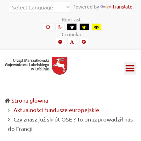
Urząd
Informacje
Powered by
Translate
Marszałkowski
o
Kontrast
Województwa
wojewódzkich
Domyślny
Kontrast
Kontrast
Kontrast
Kontrast
kontrast
nocny
czarny-
czarny-
żółto-
Lubelskiego
władzach
Czcionka
biały
żółty
czarny
Mniejszy
Domyślny
Mniejszy
w
samorządowych
font
font
font
Lublinie
i
Lubelszczyźnie
Strona główna
Aktualności fundusze europejskie
Czy znasz już skrót OSE ? To on zaprowadził nas
(current)
do Francji