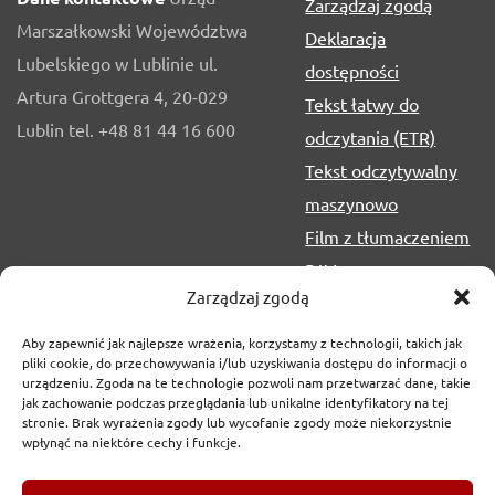
Zarządzaj zgodą
Marszałkowski Województwa
Deklaracja
Lubelskiego w Lublinie ul.
dostępności
Artura Grottgera 4, 20-029
Tekst łatwy do
Lublin tel. +48 81 44 16 600
odczytania (ETR)
Tekst odczytywalny
maszynowo
Film z tłumaczeniem
PJM
Zarządzaj zgodą
Aby zapewnić jak najlepsze wrażenia, korzystamy z technologii, takich jak
pliki cookie, do przechowywania i/lub uzyskiwania dostępu do informacji o
urządzeniu. Zgoda na te technologie pozwoli nam przetwarzać dane, takie
jak zachowanie podczas przeglądania lub unikalne identyfikatory na tej
stronie. Brak wyrażenia zgody lub wycofanie zgody może niekorzystnie
wpłynąć na niektóre cechy i funkcje.