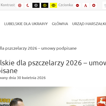
inie
Lubelszczyźnie
Kontrast
Czcionka
Domyślny kontrast
Kontrast nocny
Kontrast czarny-biały
Kontrast czarny-żółty
Kontrast żółto-czarny
Mniejszy font
Domyślny f
Mniejs
LUBELSKIE DLA UKRAINY
GŁÓWNA
URZĄD MARSZAŁK
(current)
dla pszczelarzy 2026 – umowy podpisane
lskie dla pszczelarzy 2026 – umo
isane
wany dnia
30 kwietnia 2026