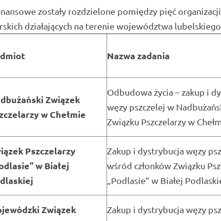
inansowe zostały rozdzielone pomiędzy pięć organizacji
rskich działających na terenie województwa lubelskiego
dmiot
Nazwa zadania
Odbudowa życia – zakup i dy
dbużański Związek
węzy pszczelej w Nadbużań
zczelarzy w Chełmie
Związku Pszczelarzy w Cheł
iązek Pszczelarzy
Zakup i dystrybucja węzy psz
odlasie” w Białej
wśród członków Związku Psz
dlaskiej
„Podlasie” w Białej Podlaski
jewódzki Związek
Zakup i dystrybucja węzy psz