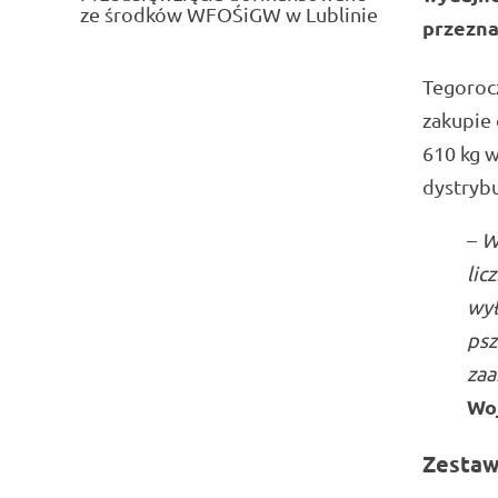
ze środków WFOŚiGW w Lublinie
przezna
Tegorocz
zakupie 
610 kg w
dystrybu
–
W
lic
wył
psz
zaa
Wo
Zestaw