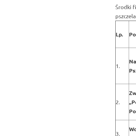
Środki f
pszczela
Lp.
Po
Na
1.
Ps
Zw
„P
2.
Po
Wo
3.