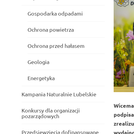
Gospodarka odpadami
Ochrona powietrza
Ochrona przed hałasem
Geologia
Energetyka
Kampania Naturalnie Lubelskie
Wicemar
Konkursy dla organizacji
podpisa
pozarządowych
zrealiz
wydajno
Przedsięwzięcia dofinansowane