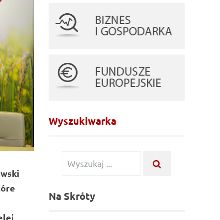
Wyszukiwarka
Wyszukiwanie dla:
WYSZUKAJ ...
wski
tóre
Na Skróty
elej