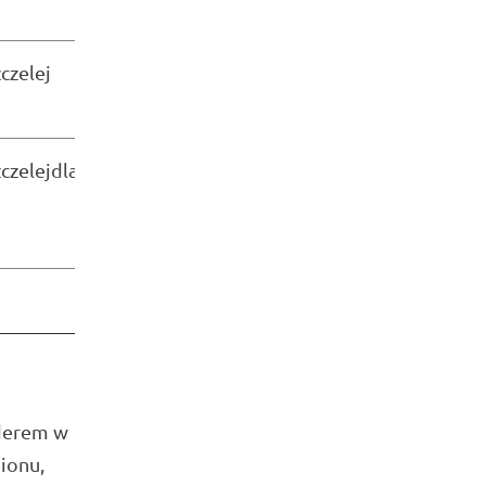
y
czelej
4 200,00 zł
y
czelejdla
24 100,00 zł
409 753,40 zł
iderem w
ionu,