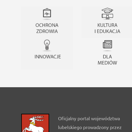
Oficjalny portal województwa
lubelskiego prowadzony przez