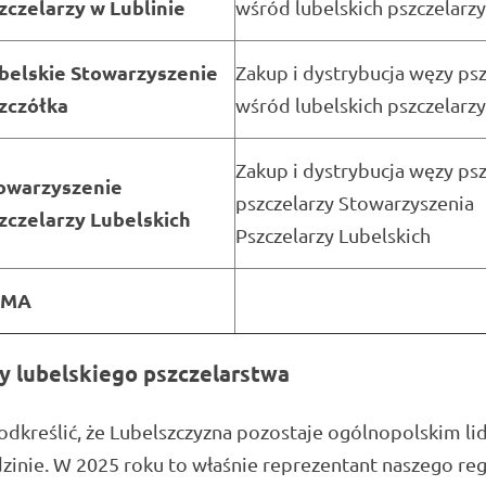
zczelarzy w Lublinie
wśród lubelskich pszczelarz
belskie Stowarzyszenie
Zakup i dystrybucja węzy psz
zczółka
wśród lubelskich pszczelarz
Zakup i dystrybucja węzy psz
owarzyszenie
pszczelarzy Stowarzyszenia
zczelarzy Lubelskich
Pszczelarzy Lubelskich
UMA
y lubelskiego pszczelarstwa
dkreślić, że Lubelszczyzna pozostaje ogólnopolskim l
dzinie. W 2025 roku to właśnie reprezentant naszego reg