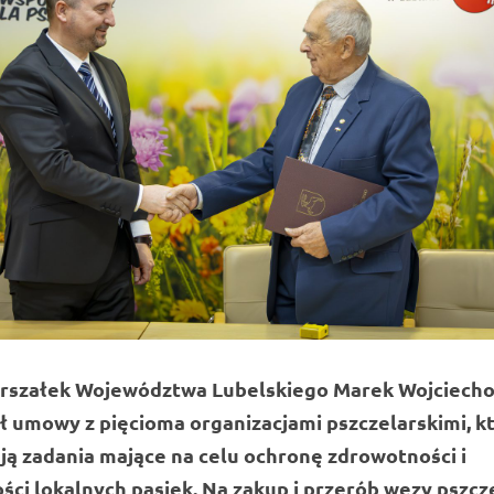
szałek Województwa Lubelskiego Marek Wojciecho
ł umowy z pięcioma organizacjami pszczelarskimi, k
ują zadania mające na celu ochronę zdrowotności i
ści lokalnych pasiek. Na zakup i przerób węzy pszcz