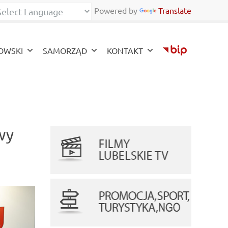
Powered by
Translate
ont
zy font
OWSKI
SAMORZĄD
KONTAKT
wy