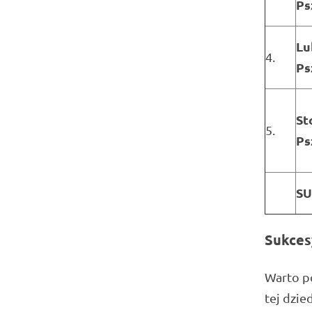
Ps
Lu
4.
Ps
St
5.
Ps
S
Sukces
Warto po
tej dzie