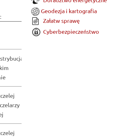
Geodezja i kartografia
:
Załatw sprawę
Wnioskowana
Cyberbezpieczeństwo
kwota
strybucja
skim
42 175,00 zł
mie
czelej
czelarzy
46 140,00 zł
ej
czelej
293 138,40 zł