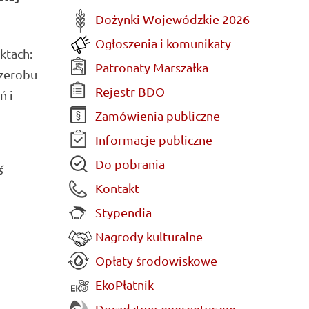
Dożynki Wojewódzkie 2026
Ogłoszenia i komunikaty
ktach:
Patronaty Marszałka
rzerobu
Rejestr BDO
ń i
Zamówienia publiczne
Informacje publiczne
Do pobrania
ś
Kontakt
Stypendia
Nagrody kulturalne
Opłaty środowiskowe
EkoPłatnik
Doradztwo energetyczne