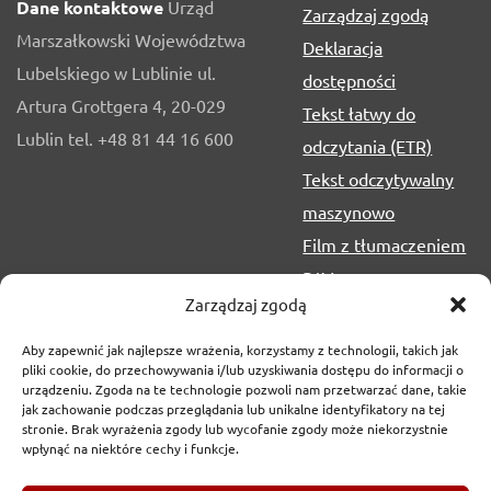
Dane kontaktowe
Urząd
Zarządzaj zgodą
Marszałkowski Województwa
Deklaracja
Lubelskiego w Lublinie ul.
dostępności
Artura Grottgera 4, 20-029
Tekst łatwy do
Lublin tel. +48 81 44 16 600
odczytania (ETR)
Tekst odczytywalny
maszynowo
Film z tłumaczeniem
PJM
Zarządzaj zgodą
Aby zapewnić jak najlepsze wrażenia, korzystamy z technologii, takich jak
pliki cookie, do przechowywania i/lub uzyskiwania dostępu do informacji o
urządzeniu. Zgoda na te technologie pozwoli nam przetwarzać dane, takie
jak zachowanie podczas przeglądania lub unikalne identyfikatory na tej
stronie. Brak wyrażenia zgody lub wycofanie zgody może niekorzystnie
wpłynąć na niektóre cechy i funkcje.