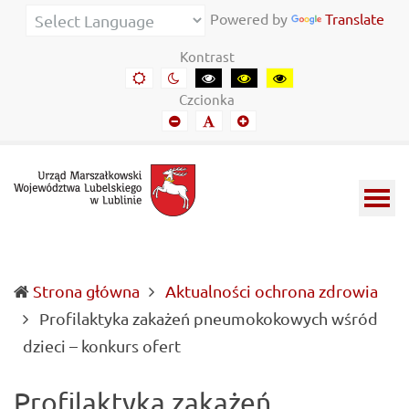
Urząd
Informacje
Powered by
Translate
Marszałkowski
o
Kontrast
Województwa
wojewódzkich
Domyślny
Kontrast
Kontrast
Kontrast
Kontrast
kontrast
nocny
czarny-
czarny-
żółto-
Lubelskiego
władzach
Czcionka
biały
żółty
czarny
Mniejszy
Domyślny
Mniejszy
w
samorządowych
font
font
font
Lublinie
i
Lubelszczyźnie
Strona główna
Aktualności ochrona zdrowia
Profilaktyka zakażeń pneumokokowych wśród
(current)
dzieci – konkurs ofert
Profilaktyka zakażeń