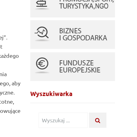
ej”.
t
 każdego
nia
ego, aby
yczne.
Wyszukiwarka
totne,
mowujące
Wyszukiwanie
WYSZUKAJ
...
dla: