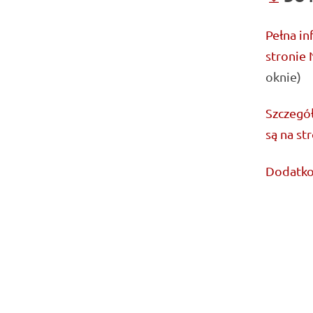
Pełna in
stronie
oknie)
Szczegó
są na st
Dodatko