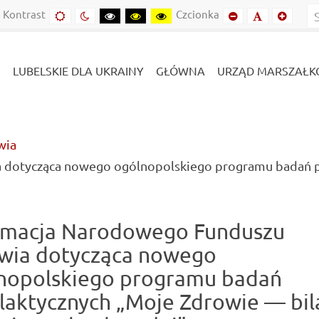
Kontrast
Czcionka
Domyślny
Kontrast
Kontrast
Kontrast
Kontrast
Mniejszy
Domyślny
Mniejs
kontrast
nocny
czarny-
czarny-
żółto-
font
font
font
biały
żółty
czarny
LUBELSKIE DLA UKRAINY
GŁÓWNA
URZĄD MARSZAŁK
wia
dotycząca nowego ogólnopolskiego programu badań pr
rmacja Narodowego Funduszu
wia dotycząca nowego
nopolskiego programu badań
ilaktycznych „Moje Zdrowie — bil