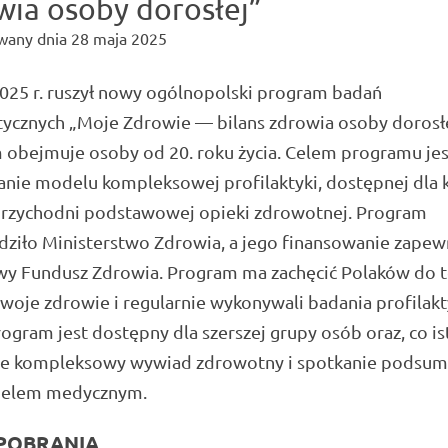
wia osoby dorosłej”
wany dnia
28 maja 2025
025 r. ruszył nowy ogólnopolski program badań
tycznych „Moje Zdrowie — bilans zdrowia osoby dorosł
 obejmuje osoby od 20. roku życia. Celem programu jes
nie modelu kompleksowej profilaktyki, dostępnej dla
przychodni podstawowej opieki zdrowotnej. Program
ziło Ministerstwo Zdrowia, a jego finansowanie zapew
y Fundusz Zdrowia. Program ma zachęcić Polaków do t
swoje zdrowie i regularnie wykonywali badania profilakt
gram jest dostępny dla szerszej grupy osób oraz, co is
e kompleksowy wywiad zdrowotny i spotkanie podsu
nelem medycznym.
POBRANIA