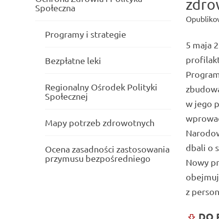
zdro
Społeczna
Opubliko
Programy i strategie
5 maja 2
profilak
Bezpłatne leki
Program
Regionalny Ośrodek Polityki
zbudowa
Społecznej
w jego 
wprowad
Mapy potrzeb zdrowotnych
Narodow
dbali o 
Ocena zasadności zastosowania
przymusu bezpośredniego
Nowy pro
obejmuj
z perso
DO 