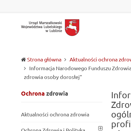
Urząd
Informacje
Marszałkowski
o
Województwa
wojewódzkich
Lubelskiego
władzach
w
samorządowych
Lublinie
i
Lubelszczyźnie
Strona główna
Aktualności ochrona zdro
Informacja Narodowego Funduszu Zdrowia 
(current)
zdrowia osoby dorosłej”
Ochrona
zdrowia
Info
Zdro
ogól
Aktualności ochrona zdrowia
prof
Ochrona Zdrowia i Polityka