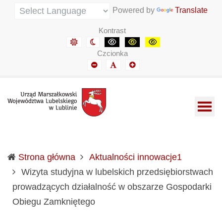
Urząd Marszałkowski Województwa Lubelskiego w Lubli
Informacje o wojewódzkich władzach samorządowych i 
Powered by
Translate
Kontrast
Domyślny kontrast
Kontrast nocny
Kontrast czarny-biały
Kontrast czarny-żółty
Kontrast żółto-czar
Czcionka
Mniejszy font
Domyślny font
Mniejszy font
Strona główna
Aktualności innowacje1
Wizyta studyjna w lubelskich przedsiębiorstwach
prowadzących działalność w obszarze Gospodarki
(current)
Obiegu Zamkniętego