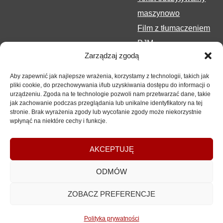
maszynowo
Film z tłumaczeniem
PJM
Zarządzaj zgodą
Aby zapewnić jak najlepsze wrażenia, korzystamy z technologii, takich jak
pliki cookie, do przechowywania i/lub uzyskiwania dostępu do informacji o
urządzeniu. Zgoda na te technologie pozwoli nam przetwarzać dane, takie
jak zachowanie podczas przeglądania lub unikalne identyfikatory na tej
stronie. Brak wyrażenia zgody lub wycofanie zgody może niekorzystnie
wpłynąć na niektóre cechy i funkcje.
Copyrights
2017-2026 © Urząd Marszałkowski Województwa
AKCEPTUJĘ
Lubelskiego w Lublinie
ODMÓW
ZOBACZ PREFERENCJE
Polityka prywatności