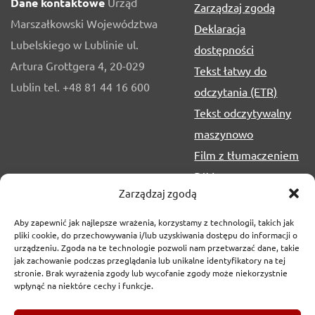
Dane kontaktowe
Urząd
Zarządzaj zgodą
Marszałkowski Województwa
Deklaracja
Lubelskiego w Lublinie ul.
dostępności
Artura Grottgera 4, 20-029
Tekst łatwy do
Lublin tel. +48 81 44 16 600
odczytania (ETR)
Tekst odczytywalny
maszynowo
Film z tłumaczeniem
PJM
Zarządzaj zgodą
Aby zapewnić jak najlepsze wrażenia, korzystamy z technologii, takich jak
pliki cookie, do przechowywania i/lub uzyskiwania dostępu do informacji o
urządzeniu. Zgoda na te technologie pozwoli nam przetwarzać dane, takie
jak zachowanie podczas przeglądania lub unikalne identyfikatory na tej
stronie. Brak wyrażenia zgody lub wycofanie zgody może niekorzystnie
wpłynąć na niektóre cechy i funkcje.