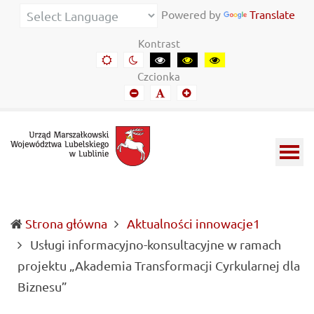
Urząd
Informacje
Powered by
Translate
Marszałkowski
o
Kontrast
Województwa
wojewódzkich
Domyślny
Kontrast
Kontrast
Kontrast
Kontrast
kontrast
nocny
czarny-
czarny-
żółto-
Lubelskiego
władzach
Czcionka
biały
żółty
czarny
Mniejszy
Domyślny
Mniejszy
w
samorządowych
font
font
font
Lublinie
i
Lubelszczyźnie
Strona główna
Aktualności innowacje1
Usługi informacyjno-konsultacyjne w ramach
projektu „Akademia Transformacji Cyrkularnej dla
(current)
Biznesu”