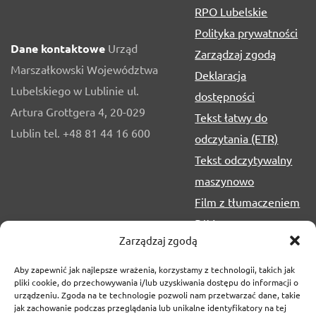
RPO Lubelskie
Polityka prywatności
Dane kontaktowe
Urząd
Zarządzaj zgodą
Marszałkowski Województwa
Deklaracja
Lubelskiego w Lublinie ul.
dostępności
Artura Grottgera 4, 20-029
Tekst łatwy do
Lublin tel. +48 81 44 16 600
odczytania (ETR)
Tekst odczytywalny
maszynowo
Film z tłumaczeniem
PJM
Zarządzaj zgodą
Aby zapewnić jak najlepsze wrażenia, korzystamy z technologii, takich jak
pliki cookie, do przechowywania i/lub uzyskiwania dostępu do informacji o
urządzeniu. Zgoda na te technologie pozwoli nam przetwarzać dane, takie
jak zachowanie podczas przeglądania lub unikalne identyfikatory na tej