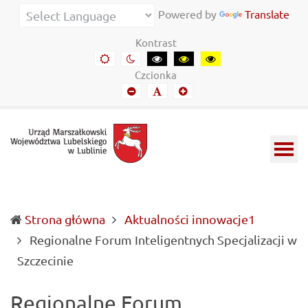
Urząd
Informacje
Powered by
Translate
Marszałkowski
o
Kontrast
Województwa
wojewódzkich
Domyślny
Kontrast
Kontrast
Kontrast
Kontrast
kontrast
nocny
czarny-
czarny-
żółto-
Lubelskiego
władzach
Czcionka
biały
żółty
czarny
Mniejszy
Domyślny
Mniejszy
w
samorządowych
font
font
font
Lublinie
i
Lubelszczyźnie
Strona główna
Aktualności innowacje1
Regionalne Forum Inteligentnych Specjalizacji w
(current)
Szczecinie
Regionalne Forum