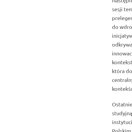
Następne
sesji te
prelege
do wdroż
inicjat
odkrywan
innowacy
kontekst
która do
central
kontekśc
Ostatnie
studyjn
instytu
Polskim