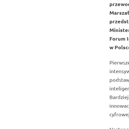
przewo
Marszał
przedst
Ministe
Forum I
w Polsc
Pierwsze
intensy
podstaw
intelige
Bardziej
innowacy
cyfrowej