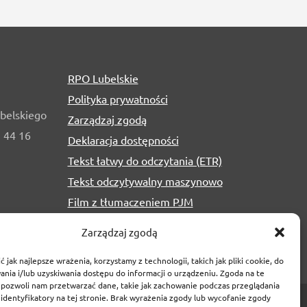
RPO Lubelskie
Polityka prywatności
belskiego
Zarządzaj zgodą
1 44 16
Deklaracja dostępności
Tekst łatwy do odczytania (ETR)
Tekst odczytywalny maszynowo
Film z tłumaczeniem PJM
Zarządzaj zgodą
 jak najlepsze wrażenia, korzystamy z technologii, takich jak pliki cookie, do
nia i/lub uzyskiwania dostępu do informacji o urządzeniu. Zgoda na te
 pozwoli nam przetwarzać dane, takie jak zachowanie podczas przeglądania
 identyfikatory na tej stronie. Brak wyrażenia zgody lub wycofanie zgody