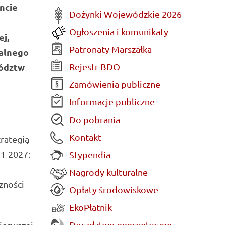
ncie
Dożynki Wojewódzkie 2026
Ogłoszenia i komunikaty
j,
Patronaty Marszałka
nalnego
Rejestr BDO
wództw
Zamówienia publiczne
Informacje publiczne
Do pobrania
Kontakt
rategią
21-2027:
Stypendia
Nagrody kulturalne
zności
Opłaty środowiskowe
EkoPłatnik
Doradztwo energetyczne