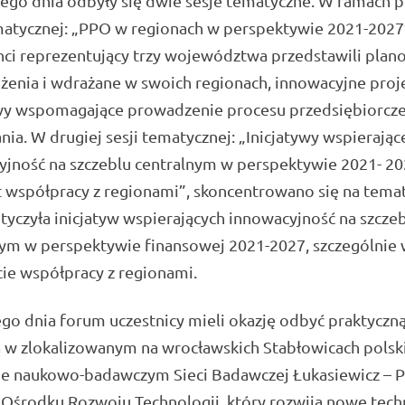
go dnia odbyły się dwie sesje tematyczne. W ramach p
matycznej: „PPO w regionach w perspektywie 2021-2027
nci reprezentujący trzy województwa przedstawili pla
enia i wdrażane w swoich regionach, innowacyjne proje
ywy wspomagające prowadzenie procesu przedsiębiorcz
ia. W drugiej sesji tematycznej: „Inicjatywy wspierając
jność na szczeblu centralnym w perspektywie 2021- 20
 współpracy z regionami”, skoncentrowano się na temat
tyczyła inicjatyw wspierających innowacyjność na szcze
nym w perspektywie finansowej 2021-2027, szczególnie 
ie współpracy z regionami.
go dnia forum uczestnicy mieli okazję odbyć praktyczn
ą w zlokalizowanym na wrocławskich Stabłowicach pols
cie naukowo-badawczym Sieci Badawczej Łukasiewicz – 
 Ośrodku Rozwoju Technologii, który rozwija nowe tech