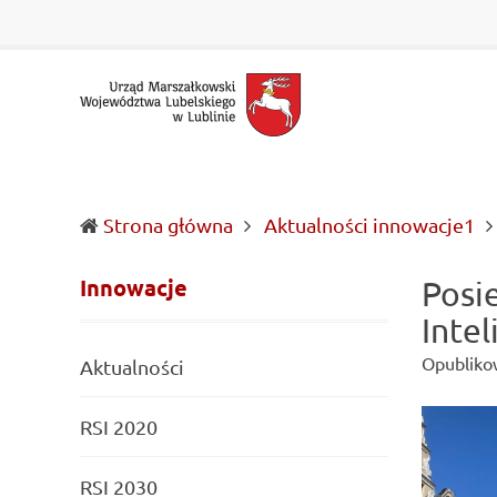
Urząd
Informacje
Marszałkowski
o
Województwa
wojewódzkich
Lubelskiego
władzach
w
samorządowych
Lublinie
i
Lubelszczyźnie
Strona główna
Aktualności innowacje1
Innowacje
Posi
Inte
Opubliko
Aktualności
RSI 2020
RSI 2030