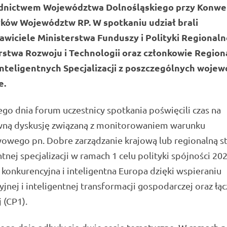
dnictwem Województwa Dolnośląskiego przy Konwe
ków Województw RP. W spotkaniu udział brali
awiciele Ministerstwa Funduszy i Polityki Regionalne
rstwa Rozwoju i Technologii oraz członkowie Regio
nteligentnych Specjalizacji z poszczególnych woje
e.
go dnia forum uczestnicy spotkania poświęcili czas na
wną dyskusję związaną z monitorowaniem warunku
owego pn. Dobre zarządzanie krajową lub regionalną st
ntnej specjalizacji w ramach 1 celu polityki spójności 20
 konkurencyjna i inteligentna Europa dzięki wspieraniu
jnej i inteligentnej transformacji gospodarczej oraz łąc
 (CP1).