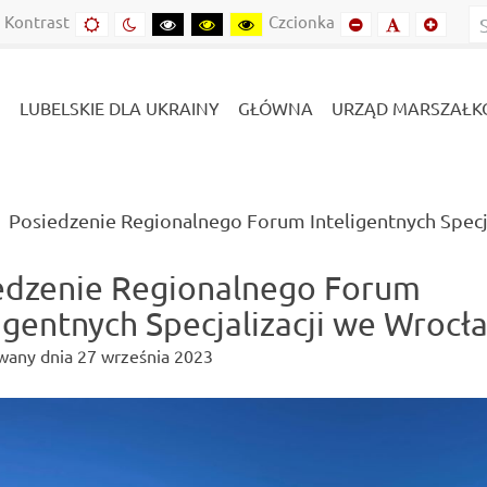
Kontrast
Czcionka
Domyślny
Kontrast
Kontrast
Kontrast
Kontrast
Mniejszy
Domyślny
Mniejs
kontrast
nocny
czarny-
czarny-
żółto-
font
font
font
biały
żółty
czarny
LUBELSKIE DLA UKRAINY
GŁÓWNA
URZĄD MARSZAŁK
Posiedzenie Regionalnego Forum Inteligentnych Specj
edzenie Regionalnego Forum
ligentnych Specjalizacji we Wrocł
wany dnia
27 września 2023