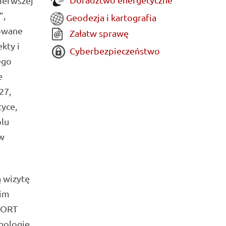
ierwszej
”,
Geodezja i kartografia
nowane
Załatw sprawę
kty i
Cyberbezpieczeństwo
ego
e
27,
yce,
blu
w
ą wizytę
kim
PORT
nologie