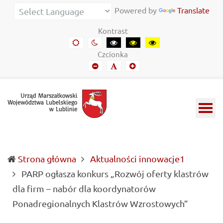
Urząd
Informacje
Powered by
Translate
Marszałkowski
o
Kontrast
Województwa
wojewódzkich
Domyślny
Kontrast
Kontrast
Kontrast
Kontrast
kontrast
nocny
czarny-
czarny-
żółto-
Lubelskiego
władzach
Czcionka
biały
żółty
czarny
Mniejszy
Domyślny
Mniejszy
w
samorządowych
font
font
font
Lublinie
i
Lubelszczyźnie
Strona główna
Aktualności innowacje1
PARP ogłasza konkurs „Rozwój oferty klastrów
dla firm – nabór dla koordynatorów
(current)
Ponadregionalnych Klastrów Wzrostowych”