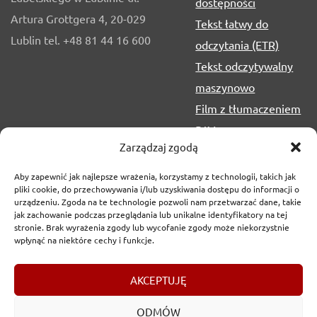
dostępności
Artura Grottgera 4, 20-029
Tekst łatwy do
Lublin tel. +48 81 44 16 600
odczytania (ETR)
Tekst odczytywalny
maszynowo
Film z tłumaczeniem
PJM
Zarządzaj zgodą
Aby zapewnić jak najlepsze wrażenia, korzystamy z technologii, takich jak
pliki cookie, do przechowywania i/lub uzyskiwania dostępu do informacji o
urządzeniu. Zgoda na te technologie pozwoli nam przetwarzać dane, takie
jak zachowanie podczas przeglądania lub unikalne identyfikatory na tej
stronie. Brak wyrażenia zgody lub wycofanie zgody może niekorzystnie
wpłynąć na niektóre cechy i funkcje.
Copyrights
2017-2026 © Urząd Marszałkowski Województwa
AKCEPTUJĘ
Lubelskiego w Lublinie
ODMÓW