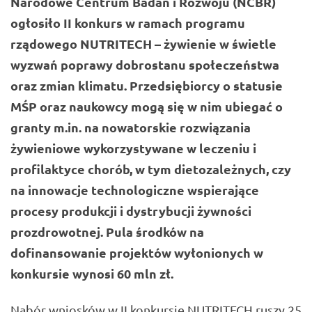
Narodowe Centrum Badań i Rozwoju (NCBR)
ogłosiło II konkurs w ramach programu
rządowego NUTRITECH – żywienie w świetle
wyzwań poprawy dobrostanu społeczeństwa
oraz zmian klimatu. Przedsiębiorcy o statusie
MŚP oraz naukowcy mogą się w nim ubiegać o
granty m.in. na nowatorskie rozwiązania
żywieniowe wykorzystywane w leczeniu i
profilaktyce chorób, w tym dietozależnych, czy
na innowacje technologiczne wspierające
procesy produkcji i dystrybucji żywności
prozdrowotnej. Pula środków na
dofinansowanie projektów wyłonionych w
konkursie wynosi 60 mln zł.
Nabór wniosków w II konkursie NUTRITECH ruszy 25