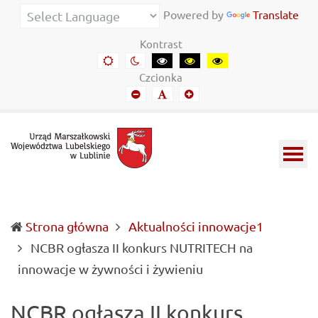
Urząd
Informacje
Powered by
Translate
Marszałkowski
o
Kontrast
Województwa
wojewódzkich
Domyślny
Kontrast
Kontrast
Kontrast
Kontrast
kontrast
nocny
czarny-
czarny-
żółto-
Lubelskiego
władzach
Czcionka
biały
żółty
czarny
Mniejszy
Domyślny
Mniejszy
w
samorządowych
font
font
font
Lublinie
i
Lubelszczyźnie
Strona główna
Aktualności innowacje1
NCBR ogłasza II konkurs NUTRITECH na
(current)
innowacje w żywności i żywieniu
NCBR ogłasza II konkurs