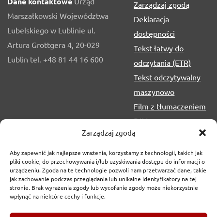
Dane kontaktowe
Urząd
Zarządzaj zgodą
Marszałkowski Województwa
Deklaracja
Lubelskiego w Lublinie ul.
dostępności
Artura Grottgera 4, 20-029
Tekst łatwy do
Lublin tel. +48 81 44 16 600
odczytania (ETR)
Tekst odczytywalny
maszynowo
Film z tłumaczeniem
PJM
Zarządzaj zgodą
Aby zapewnić jak najlepsze wrażenia, korzystamy z technologii, takich jak
pliki cookie, do przechowywania i/lub uzyskiwania dostępu do informacji o
urządzeniu. Zgoda na te technologie pozwoli nam przetwarzać dane, takie
jak zachowanie podczas przeglądania lub unikalne identyfikatory na tej
stronie. Brak wyrażenia zgody lub wycofanie zgody może niekorzystnie
wpłynąć na niektóre cechy i funkcje.