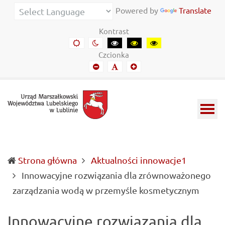
Urząd
Informacje
Powered by
Translate
Marszałkowski
o
Kontrast
Województwa
wojewódzkich
Domyślny
Kontrast
Kontrast
Kontrast
Kontrast
kontrast
nocny
czarny-
czarny-
żółto-
Lubelskiego
władzach
Czcionka
biały
żółty
czarny
Mniejszy
Domyślny
Mniejszy
w
samorządowych
font
font
font
Lublinie
i
Lubelszczyźnie
Strona główna
Aktualności innowacje1
Innowacyjne rozwiązania dla zrównoważonego
(curre
zarządzania wodą w przemyśle kosmetycznym
Innowacyjne rozwiązania dla