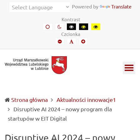
Urząd
Informacje
Powered by
Translate
Marszałkowski
o
Kontrast
Województwa
wojewódzkich
Domyślny
Kontrast
Kontrast
Kontrast
Kontrast
kontrast
nocny
czarny-
czarny-
żółto-
Lubelskiego
władzach
Czcionka
biały
żółty
czarny
Mniejszy
Domyślny
Mniejszy
w
samorządowych
font
font
font
Lublinie
i
Lubelszczyźnie
Strona główna
Aktualności innowacje1
Disruptive AI 2024 – nowy program dla
(current)
startupów w EIT Digital
Disruptive AI 2024 – nowy